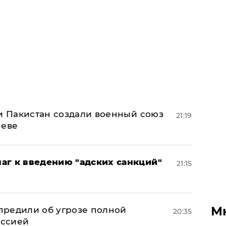
 и Пакистан создали военный союз
21:19
неве
аг к введению "адских санкций"
21:15
М
предили об угрозе полной
20:35
оссией