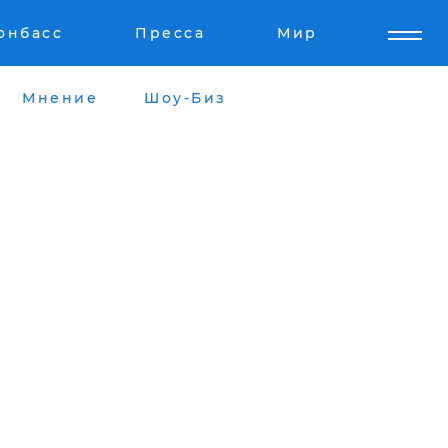
онбасс
Пресса
Мир
Мнение
Шоу-Биз