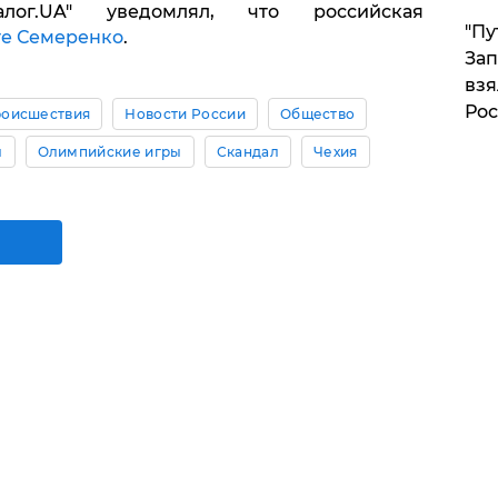
лог.UA" уведомлял, что российская
"Пу
те Семеренко
.
Зап
взя
Рос
оисшествия
Новости России
Общество
л
Олимпийские игры
Скандал
Чехия