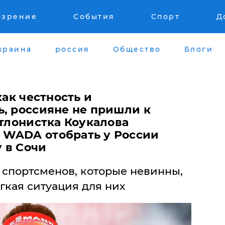
озрение
События
Спорт
Д
краина
россия
Общество
Блоги
как честность и
ь, россияне не пришли к
атлонистка Коукалова
 WADA отобрать у России
 в Сочи
 спортсменов, которые невинны,
гкая ситуация для них