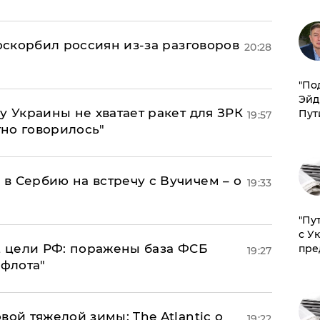
 оскорбил россиян из-за разговоров
20:28
​"По
Эйд
у Украины не хватает ракет для ЗРК
Пут
19:57
тно говорилось"
в Сербию на встречу с Вучичем – о
19:33
"Пу
с У
2 цели РФ: поражены база ФСБ
пре
19:27
 флота"
вой тяжелой зимы: The Atlantic о
19:22