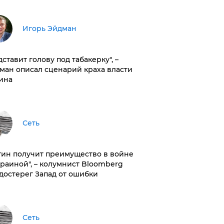
Игорь Эйдман
дставит голову под табакерку", –
ман описал сценарий краха власти
ина
Сеть
тин получит преимущество в войне
краиной", – колумнист Bloomberg
достерег Запад от ошибки
Сеть