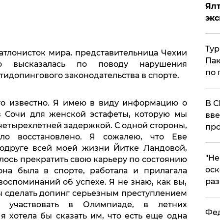
Ял
эк
Тур
атлонисток мира, представительница Чехии
Пак
ко высказалась по поводу нарушения
по 
идопингового законодательства в спорте.
это известно. Я имею в виду информацию о
В С
 Сочи для женской эстафеты, которую мы
вве
четырехлетней задержкой. С одной стороны,
про
ло восстановлено. Я сожалею, что Еве
одруге всей моей жизни Йитке Ландовой,
​"Н
ось прекратить свою карьеру по состоянию
оск
она была в спорте, работала и прилагала
раз
воспоминаний об успехе. Я не знаю, как вы,
бы сделать допинг серьезным преступлением
 участвовать в Олимпиаде, в летних
Фед
я хотела бы сказать им, что есть еще одна