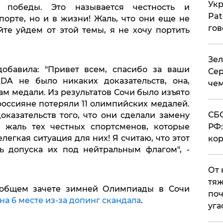
Укр
 победы. Это называется честность и
Pat
порте, но и в жизни! Жаль, что они еще не
гов
йте уйдем от этой темы, я не хочу портить
Зел
обавила: "Привет всем, спасибо за ваши
Сер
A не было никаких доказательств, она,
чем
ам медали. Из результатов Сочи было изъято
россияне потеряли 11 олимпийских медалей.
СБС
оказательств того, что они сделали замену
РФ:
ь жаль тех честных спортсменов, которые
легкая ситуация для них! Я считаю, что этот
кор
ь допуска их под нейтральным флагом", -
От 
тяж
 общем зачете зимней Олимпиады в Сочи
поч
на 6 месте из-за допинг скандала
.
уга