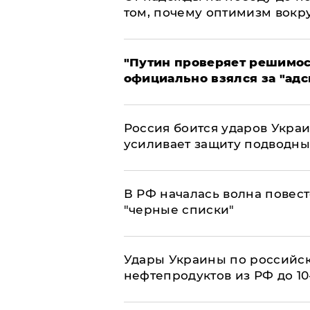
том, почему оптимизм вокру
"Путин проверяет решимост
официально взялся за "адс
Россия боится ударов Укра
усиливает защиту подводны
​В РФ началась волна повест
"черные списки"
Удары Украины по российс
нефтепродуктов из РФ до 1