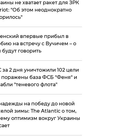
аины не хватает ракет для ЗРК
riot: "Об этом неоднократно
орилось"
енский впервые прибыл в
бию на встречу с Вучичем – о
 будут говорить
 за 2 дня уничтожили 102 цели
 поражены база ФСБ "Феня" и
абли "теневого флота"
надежды на победу до новой
елой зимы: The Atlantic о том,
ему оптимизм вокруг Украины
сает