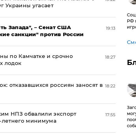
г Украины угасает
Соц
РФ 
игр
ь Запада", – Сенат США
19:13
кие санкции" против России
См
ины по Камчатке и срочно
18:27
Б
х лодок
ок: отказавшихся россиян заносят в
18:22
Заг
мог
ким НПЗ обвалили экспорт
17:55
поо
0-летнего минимума
соб