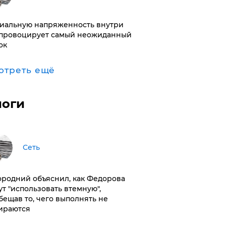
иальную напряженность внутри
провоцирует самый неожиданный
ок
отреть ещё
логи
Сеть
ородний объяснил, как Федорова
ут "использовать втемную",
бещав то, чего выполнять не
ираются