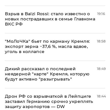
Взрыв в Balzi Rossi: стало известно о
19:16
новых пострадавших в семье Главкома
ВКС РФ
​"МоЛоЧКа" бьет по карману Кремля:
18:58
экспорт зерна −37,6 %, масла вдвое,
уголь в коллапсе
Дикий рассказал о последней
18:49
неядерной "карте" Кремля, которую
будут активно "разыгрывать"
​Дрон РФ со взрывчаткой в Лейпциге
18:44
заставил Германию срочно укреплять
защиту аэропортов — DW