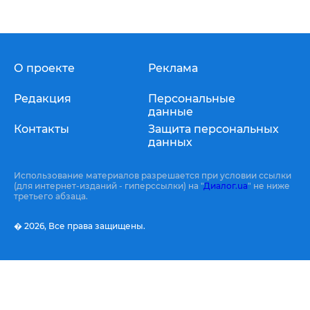
О проекте
Реклама
Редакция
Персональные
данные
Контакты
Защита персональных
данных
Использование материалов разрешается при условии ссылки
(для интернет-изданий - гиперссылки) на "
Диалог.ua
" не ниже
третьего абзаца.
� 2026,
Все права защищены.