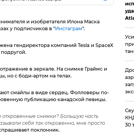
исп
уда
Atl
нимателя и изобретателя Илона Маска
би
зах у подписчиков в "
Инстаграм
".
Уси
при
жена гендиректора компаний Tesla и SpaceX
тан
 подругой.
отражение в зеркале. На снимке Граймс и
Дро
, но с боди-артом на телах.
аэр
зап
эк
ают смайлы в виде сердец. Фолловеры по-
кровенную публикацию канадской певицы.
​Се
ее откровенные снимки? Большую часть
КНД
азывали себя так откровенно, мне просто
30 
- спрашивает поклонник.