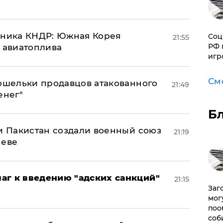
юзника КНДР: Южная Корея
Соц
21:55
РФ 
н авиатоплива
игр
См
кошельки продавцов атакованного
21:49
енег"
Б
 и Пакистан создали военный союз
21:19
неве
аг к введению "адских санкций"
21:15
Заг
мог
поо
соб