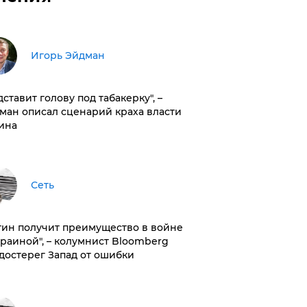
Игорь Эйдман
дставит голову под табакерку", –
ман описал сценарий краха власти
ина
Сеть
тин получит преимущество в войне
краиной", – колумнист Bloomberg
достерег Запад от ошибки