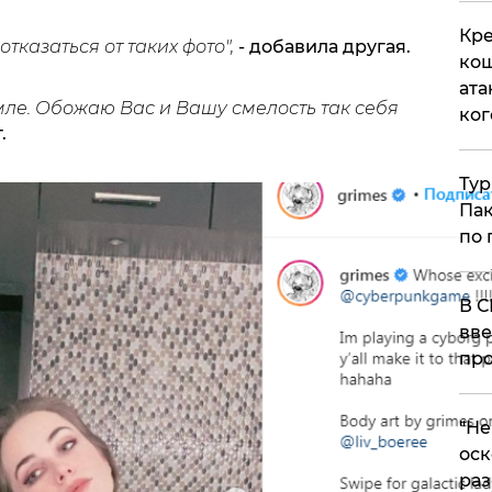
Кре
отказаться от таких фото",
- добавила другая.
кош
ата
ле. Обожаю Вас и Вашу смелость так себя
ког
.
Тур
Пак
по 
В С
вве
про
​"Н
оск
раз