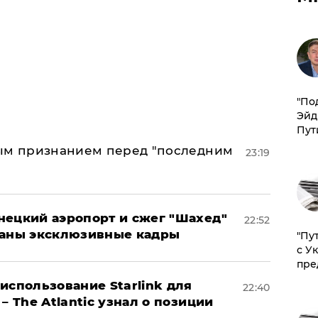
​"По
Эйд
Пут
ным признанием перед "последним
23:19
нецкий аэропорт и сжег "Шахед"
22:52
ваны эксклюзивные кадры
"Пу
с У
пре
использование Starlink для
22:40
– The Atlantic узнал о позиции