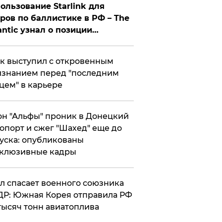
ользование Starlink для
ров по баллистике в РФ – The
antic узнал о позиции
знесмена
к выступил с откровенным
знанием перед "последним
цем" в карьере
н "Альфы" проник в Донецкий
опорт и сжег "Шахед" еще до
уска: опубликованы
склюзивные кадры
ул спасает военного союзника
Р: Южная Корея отправила РФ
тысяч тонн авиатоплива