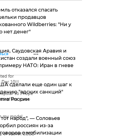
мль отказался спасать
ельки продавцов
кованного Wildberries: "Ни у
о нет денег"
ция, Саудовская Аравия и
истан создали военный союз
примеру НАТО: Иран в гневе
ША сделали еще один шаг к
дению "адских санкций"
тив России
е тот народ", — Соловьев
орбил россиян из-за
говоров о мобилизации