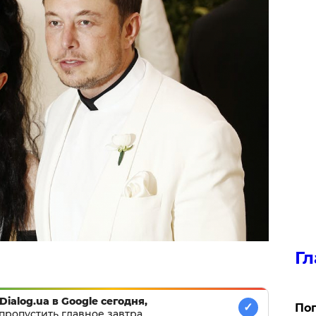
Гл
Dialog.ua в Google сегодня,
✓
Поп
пропустить главное завтра.