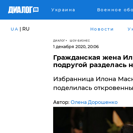
Украина
Военное об
| RU
UA
Новости
У
ДИАЛОГ
ШОУ-БИЗНЕС
1 декабря 2020, 20:06
Гражданская жена Ил
подругой разделась н
Избранница Илона Маск
поделилась откровенны
Автор:
Олена Дорошенко