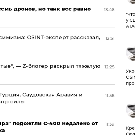
семь дронов, но танк все равно
13:46
​"Ч
у С
ATA
симизма: OSINT-эксперт рассказал,
12:51
стые", — Z-блогер раскрыл тяжелую
12:25
​Ук
OSI
про
 Турция, Саудовская Аравия и
11:58
нтр силы
яра" подожгли С-400 недалеко от
11:39
​Кр
ка
Сау