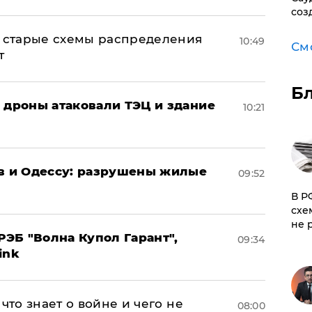
соз
н: старые схемы распределения
10:49
См
т
Б
: дроны атаковали ТЭЦ и здание
10:21
ов и Одессу: разрушены жилые
09:52
​В 
схе
не 
ЭБ "Волна Купол Гарант",
09:34
ink
что знает о войне и чего не
08:00