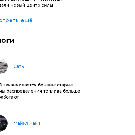
дали новый центр силы
отреть ещё
логи
Сеть
РФ заканчивается бензин: старые
мы распределения топлива больше
работают
Майкл Наки