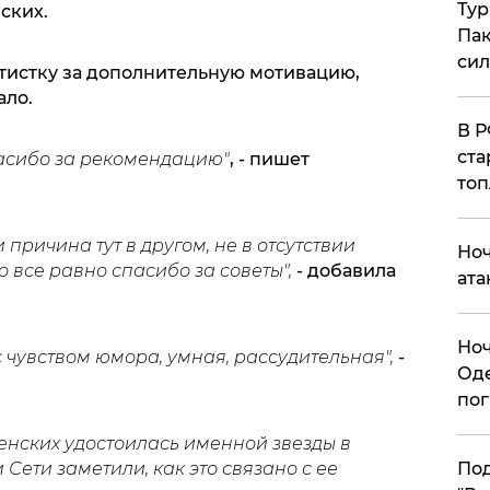
Тур
ских.
Пак
си
тистку за дополнительную мотивацию,
ало.
​В 
ста
 Спасибо за рекомендацию"
, - пишет
топ
 причина тут в другом, не в отсутствии
​Но
 все равно спасибо за советы",
- добавила
ата
​Но
с чувством юмора, умная, рассудительная",
-
Оде
пог
нских удостоилась именной звезды в
Сети заметили, как это связано с ее
По