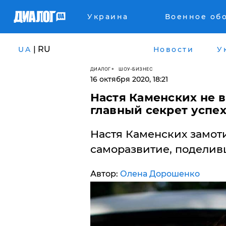
Украина
Военное об
| RU
UA
Новости
У
ДИАЛОГ
ШОУ-БИЗНЕС
16 октября 2020, 18:21
Настя Каменских не 
главный секрет успе
Настя Каменских замот
саморазвитие, подели
Автор:
Олена Дорошенко