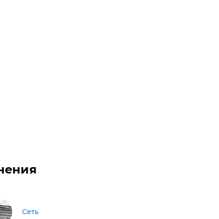
нения
Сеть