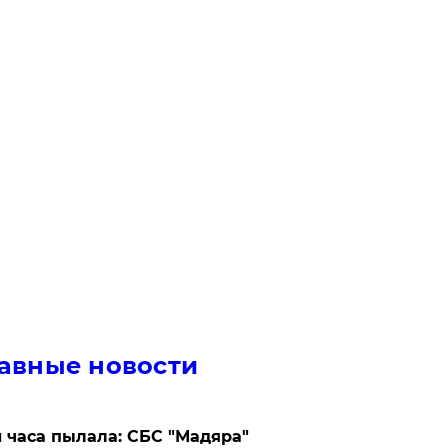
авные новости
 часа пылала: СБС "Мадяра"