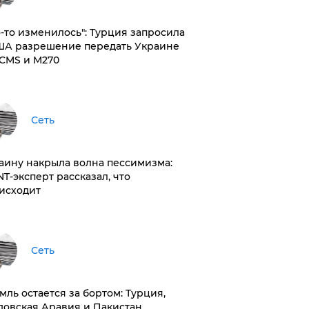
то-то изменилось": Турция запросила
ША разрешение передать Украине
CMS и M270
Сеть
раину накрыла волна пессимизма:
NT-эксперт рассказал, что
исходит
Сеть
емль остается за бортом: Турция,
довская Аравия и Пакистан