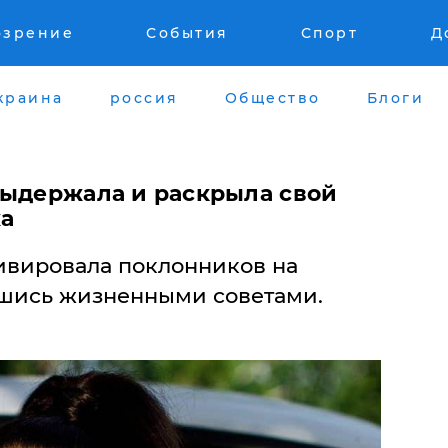
озрение
События
Спорт
Д
краина
россия
Общество
Блоги
выдержала и раскрыла свой
ха
ивировала поклонников на
вшись жизненными советами.