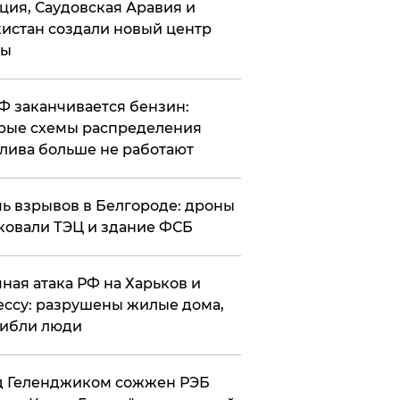
ция, Саудовская Аравия и
истан создали новый центр
лы
РФ заканчивается бензин:
рые схемы распределения
лива больше не работают
чь взрывов в Белгороде: дроны
ковали ТЭЦ и здание ФСБ
чная атака РФ на Харьков и
ссу: разрушены жилые дома,
ибли люди
д Геленджиком сожжен РЭБ