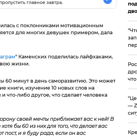
пропустить главное завтра.
под
дво
лилась с поклонниками мотивационным
​"Ч
ляется для многих девушек примером, дала
зап
пер
аграм
" Каменских поделилась лайфхаками,
свою жизни.
​Ро
дро
что
бы 60 минут в день саморазвитию. Это может
ие книги, изучение 10 новых слов на
и что-либо другое, что сделает человека
​"Ц
— Z
сит
орону своей мечты приближает вас к ней! В
хотя бы 60 из них для того, что делает вас
​Кр
 пост, и я буду рада, если он вас