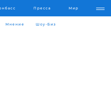
онбасс
Пресса
Мир
Мнение
Шоу-Биз