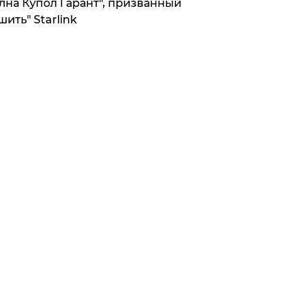
лна Купол Гарант", призванный
шить" Starlink