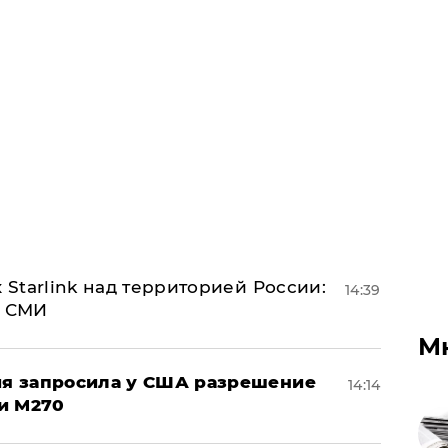
 Starlink над территорией России:
14:39
- СМИ
М
ция запросила у США разрешение
14:14
и M270