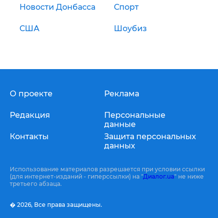
Новости Донбасса
Спорт
США
Шоубиз
О проекте
Реклама
Редакция
Персональные
данные
Контакты
Защита персональных
данных
Использование материалов разрешается при условии ссылки
(для интернет-изданий - гиперссылки) на "
Диалог.ua
" не ниже
третьего абзаца.
� 2026,
Все права защищены.