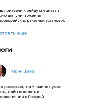
ад призвали к рейду спецназа в
сию для уничтожения
ерокорейских ракетных установок
отреть ещё
логи
Юрий Швец
ц рассказал, что Украине нужно
ать, чтобы выстоять в
тивостоянии с Россией