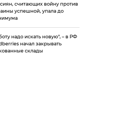
сиян, считающих войну против
аины успешной, упала до
нимума
боту надо искать новую", – в РФ
dberries начал закрывать
кованные склады