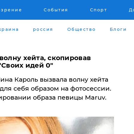
озрение
События
Спорт
Д
краина
россия
Общество
Блоги
волну хейта, скопировав
"Своих идей 0"
ина Кароль вызвала волну хейта
ля себя образом на фотосессии.
ировании образа певицы Maruv.