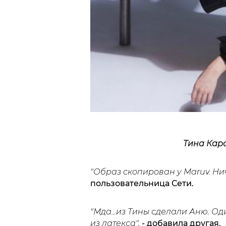
Тина Каро
"Образ скопирован у Maruv. Нич
пользовательница Сети.
"Мда...из Тины сделали Аню. Од
из латекса",
- добавила другая.