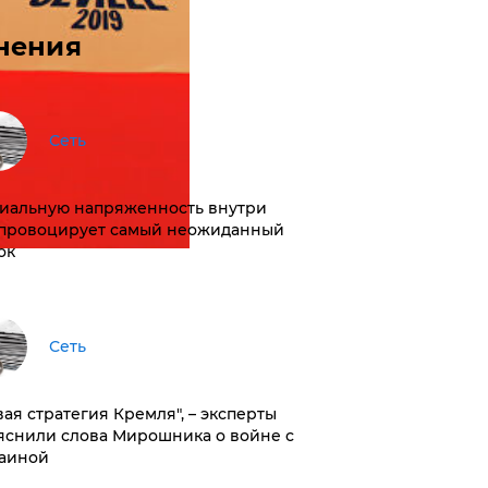
нения
Сеть
иальную напряженность внутри
провоцирует самый неожиданный
ок
Сеть
вая стратегия Кремля", – эксперты
яснили слова Мирошника о войне с
аиной