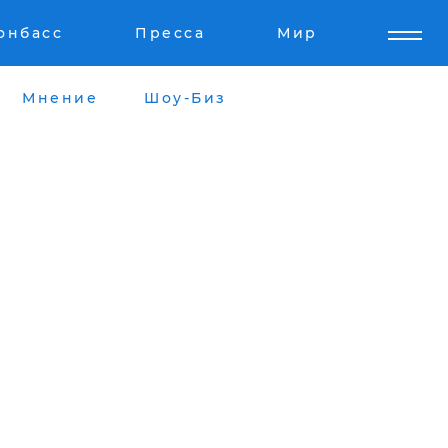
онбасс
Пресса
Мир
Мнение
Шоу-Биз