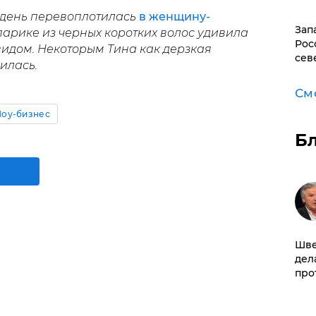
а день перевоплотилась
в женщину-
Зап
арике из черных коротких волос удивила
Рос
идом. Некоторым Тина как дерзкая
сев
илась.
См
оу-бизнес
Б
Шве
дел
про