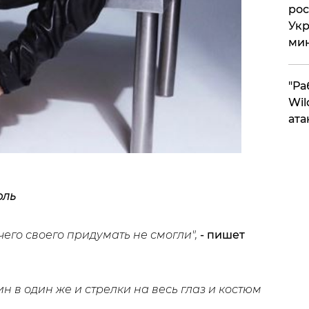
рос
Укр
ми
"Ра
Wil
ата
ль
его своего придумать не смогли",
- пишет
ин в один же и стрелки на весь глаз и костюм