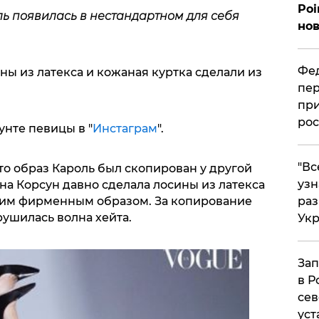
Poi
ь появилась в нестандартном для себя
нов
Фед
ны из латекса и кожаная куртка сделали из
пер
при
рос
нте певицы в "
Инстаграм
".
​"В
то образ Кароль был скопирован у другой
узн
на Корсун давно сделала лосины из латекса
воим фирменным образом. За копирование
ра
рушилась волна хейта.
Ук
Зап
в Р
сев
уст