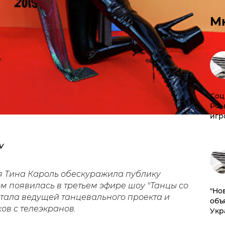
М
Соц
РФ 
игр
v
 Тина Кароль обескуражила публику
м появилась в третьем эфире шоу "Танцы со
"Но
 стала ведущей танцевального проекта и
объ
ов с телеэкранов.
Укр