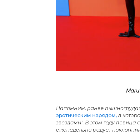
Maru
Напомним, ранее пышногрудая
эротическим нарядом,
в которо
звездами". В этом году певица
еженедельно радует поклонник