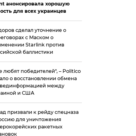
nt анонсировала хорошую
ость для всех украинцев
оров сделал уточнение о
еговорах с Маском о
менении Starlink против
сийской баллистики
се любят победителей", – Politico
ало о восстановлении обмена
звединформацией между
раиной и США
ад призвали к рейду спецназа
оссию для уничтожения
ерокорейских ракетных
ановок