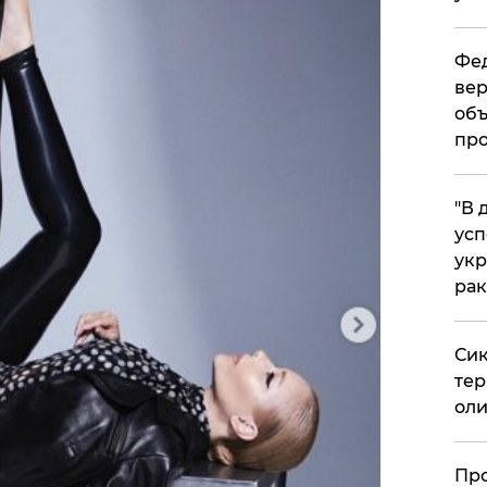
Фед
вер
объ
про
​"В
усп
укр
рак
Сик
тер
оли
​Пр