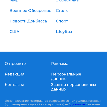
Мир
Экономика
Военное Обозрение
Стиль
Новости Донбасса
Спорт
США
Шоубиз
О проекте
Реклама
Редакция
Персональные
данные
Контакты
Защита персональных
данных
Использование материалов разрешается при условии ссылки
(для интернет-изданий - гиперссылки) на "
Диалог.ua
" не ниже