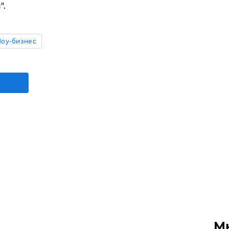
".
оу-бизнес
М