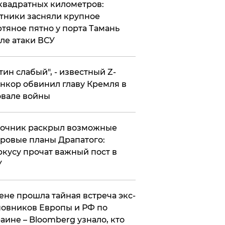
квадратных километров:
тники засняли крупное
тяное пятно у порта Тамань
ле атаки ВСУ
утин слабый", - известный Z-
нкор обвинил главу Кремля в
вале войны
точник раскрыл возможные
ровые планы Драпатого:
кусу прочат важный пост в
У
ене прошла тайная встреча экс-
овников Европы и РФ по
аине – Bloomberg узнало, кто