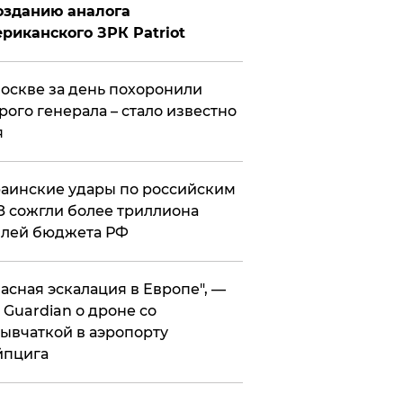
озданию аналога
риканского ЗРК Patriot
оскве за день похоронили
рого генерала – стало известно
я
аинские удары по российским
 сожгли более триллиона
блей бюджета РФ
асная эскалация в Европе", —
 Guardian о дроне со
ывчаткой в аэропорту
йпцига