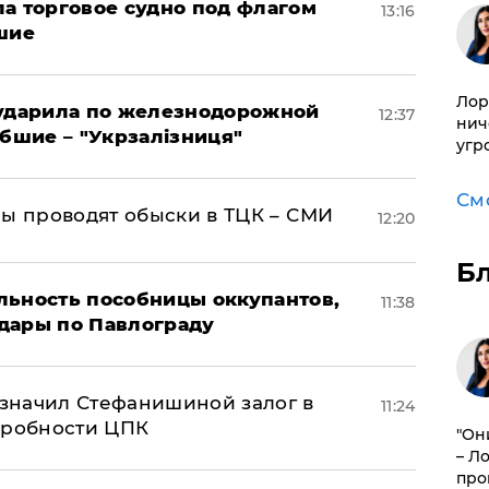
а торговое судно под флагом
13:16
шие
Лор
 ударила по железнодорожной
12:37
нич
ибшие – "Укрзалізниця"
угр
См
ны проводят обыски в ТЦК – СМИ
12:20
Б
льность пособницы оккупантов,
11:38
дары по Павлограду
значил Стефанишиной залог в
11:24
дробности ЦПК
"Он
– Л
про