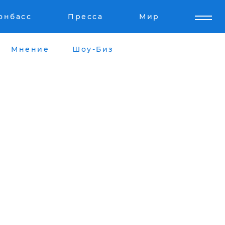
онбасс
Пресса
Мир
Мнение
Шоу-Биз