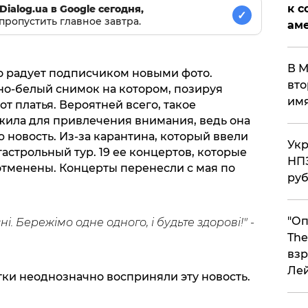
к с
Dialog.ua в Google сегодня,
✓
пропустить главное завтра.
аме
В М
о радует подписчиком новыми фото.
вто
но-белый снимок на котором, позируя
им
т платья. Вероятней всего, такое
ила для привлечения внимания, ведь она
новость. Из-за карантина, который ввели
Укр
гастрольный тур. 19 ее концертов, которые
НПЗ
отменены. Концерты перенесли с мая по
ру
"Оп
ні. Бережiмо одне одного, i будьте здорові!" -
The
взр
Ле
ки неоднозначно восприняли эту новость.