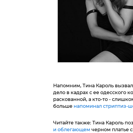
Напомним, Тина Кароль вызвал
дело в кадрах с ее одесского к
раскованной, а кто-то - слишк
больше
напоминал стриптиз-ш
Читайте также: Тина Кароль п
и облегающем
черном платье с