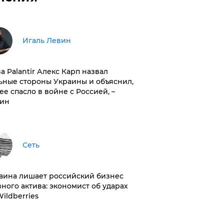
Игаль Левин
ва Palantir Алекс Карп назвал
ьные стороны Украины и объяснил,
 ее спасло в войне с Россией, –
ин
Сеть
раина лишает российский бизнес
вного актива: экономист об ударах
Wildberries