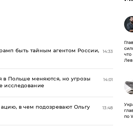
Гла
сил
Трамп быть тайным агентом России,
14:33
что
Лев
 в Польше меняются, но угрозы
14:01
ое исследование
​Ук
ацию, в чем подозревают Ольгу
13:48
гла
по 