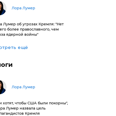
​Лора Лумер
а Лумер об угрозах Кремля: "Нет
его более православного, чем
оза ядерной войны"
отреть ещё
логи
​Лора Лумер
и хотят, чтобы США были покорны",
ора Лумер назвала цель
пагандистов Кремля