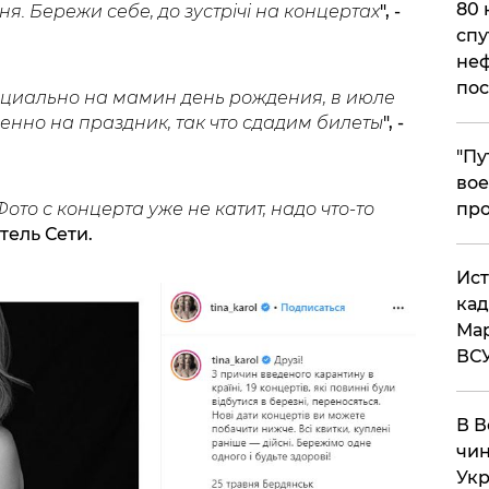
80 
. Бережи себе, до зустрічі на концертах
", -
спу
неф
пос
ециально на мамин день рождения, в июле
менно на праздник, так что сдадим билеты
", -
​"П
вое
про
Фото с концерта уже не катит, надо что-то
тель Сети.
​Ис
кад
Мар
ВС
В В
чин
Укр