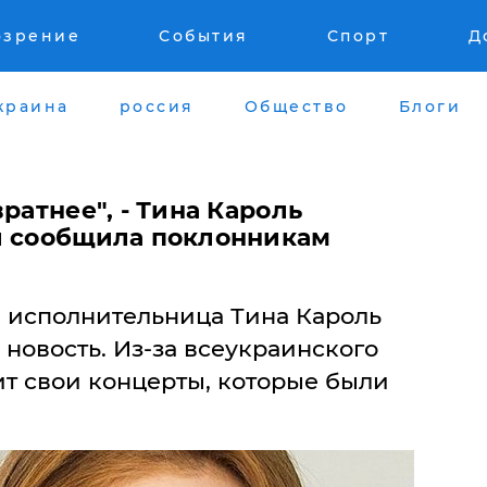
озрение
События
Спорт
Д
краина
россия
Общество
Блоги
ратнее", - Тина Кароль
и сообщила поклонникам
 исполнительница Тина Кароль
новость. Из-за всеукраинского
ит свои концерты, которые были