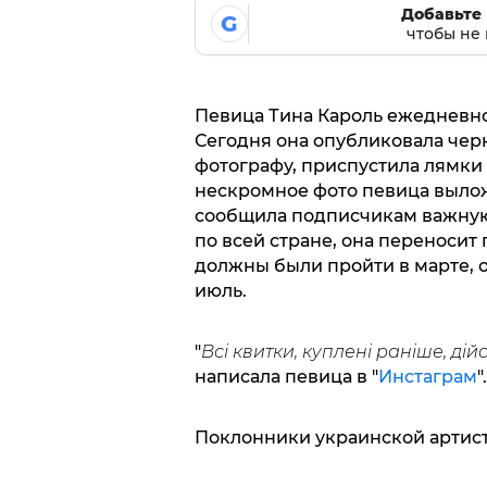
Добавьте 
G
чтобы не 
Певица Тина Кароль ежедневн
Сегодня она опубликовала чер
фотографу, приспустила лямки о
нескромное фото певица вылож
сообщила подписчикам важную 
по всей стране, она переносит 
должны были пройти в марте, 
июль.
"
Всі квитки, куплені раніше, дійс
написала певица в "
Инстаграм
".
Поклонники украинской артист