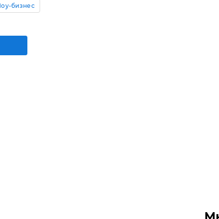
оу-бизнес
М