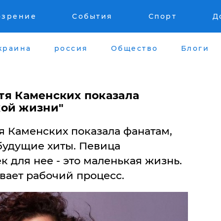
озрение
События
Спорт
Д
краина
россия
Общество
Блоги
стя Каменских показала
кой жизни"
я Каменских показала фанатам,
 будущие хиты. Певица
к для нее - это маленькая жизнь.
вает рабочий процесс.