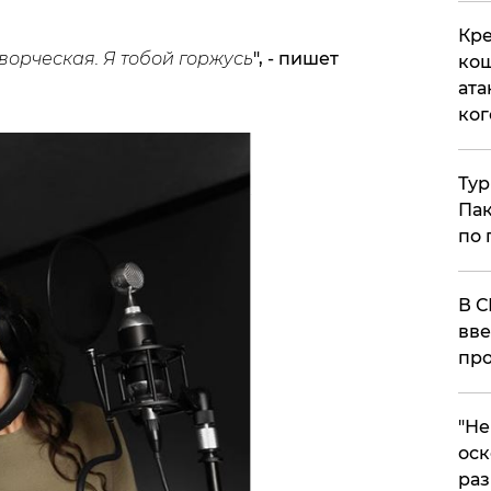
Кре
творческая. Я тобой горжусь
", - пишет
кош
ата
ког
Тур
Пак
по 
В С
вве
про
​"Н
оск
раз