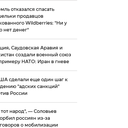
мль отказался спасать
ельки продавцов
кованного Wildberries: "Ни у
о нет денег"
ция, Саудовская Аравия и
истан создали военный союз
примеру НАТО: Иран в гневе
ША сделали еще один шаг к
дению "адских санкций"
тив России
е тот народ", — Соловьев
орбил россиян из-за
говоров о мобилизации