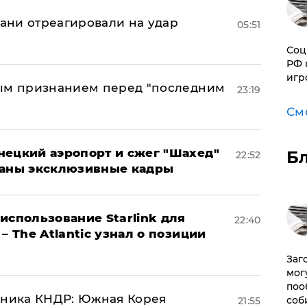
рани отреагировали на удар
05:51
Соц
РФ 
игр
ным признанием перед "последним
23:19
См
нецкий аэропорт и сжег "Шахед"
Б
22:52
ваны эксклюзивные кадры
использование Starlink для
22:40
– The Atlantic узнал о позиции
Заг
мог
поо
юзника КНДР: Южная Корея
соб
21:55