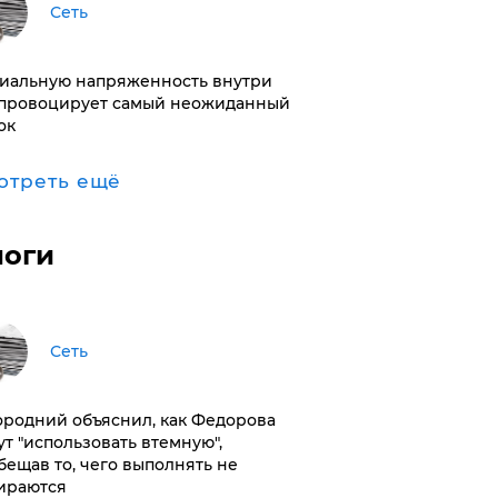
Сеть
иальную напряженность внутри
провоцирует самый неожиданный
ок
отреть ещё
логи
Сеть
ородний объяснил, как Федорова
ут "использовать втемную",
бещав то, чего выполнять не
ираются