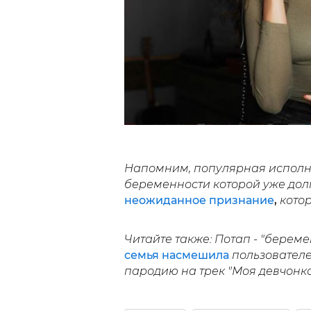
Напомним, популярная исполни
беременности которой уже дол
неожиданное признание
,
кото
Читайте также: Потап - "береме
семья насмешила
пользовател
пародию на трек "Моя девчонка"