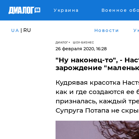
Украина
Военное об
| RU
UA
Новости
У
ДИАЛОГ
ШОУ-БИЗНЕС
26 февраля 2020, 16:28
"Ну наконец-то", - На
зарождение "малень
Кудрявая красотка Наст
как и где создаются ее
призналась, каждый тре
Супруга Потапа не скры