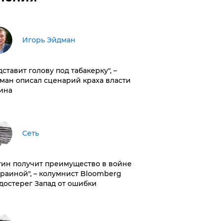
Игорь Эйдман
дставит голову под табакерку", –
ман описал сценарий краха власти
ина
Сеть
тин получит преимущество в войне
краиной", – колумнист Bloomberg
достерег Запад от ошибки