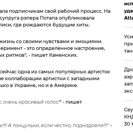
исп
уда
ала подписчикам свой рабочий процесс. На
 супруга рэпера Потапа опубликовала
Atl
писи, где рождаются будущие хиты.
би
Уси
 жизнь со своими чувствами и эмоциями.
при
римент - это определенное настроение,
тан
х ритмов", - пишет Каменских.
Дро
сейчас одна из самых популярных артисток
аэр
ле коллаборации артистки с западными
зап
ько в Украине, но и в Америке.
эк
с очень красивый голос!
" - пишет
​Се
КНД
30 
!!! А танцульки, если честно, поднадоели!!!"
-