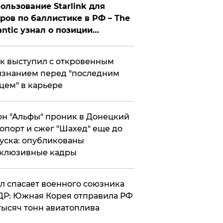
ользование Starlink для
ров по баллистике в РФ – The
antic узнал о позиции
знесмена
к выступил с откровенным
знанием перед "последним
цем" в карьере
н "Альфы" проник в Донецкий
опорт и сжег "Шахед" еще до
уска: опубликованы
склюзивные кадры
ул спасает военного союзника
Р: Южная Корея отправила РФ
тысяч тонн авиатоплива