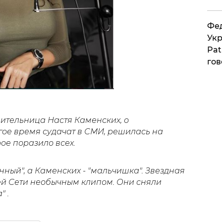
Фед
Укр
Pat
гов
тельница Настя Каменских, о
гое время судачат в СМИ, решилась на
рое поразило всех.
нный", а Каменских - "мальчишка". Звездная
ей Сети необычным клипом. Они сняли
 .