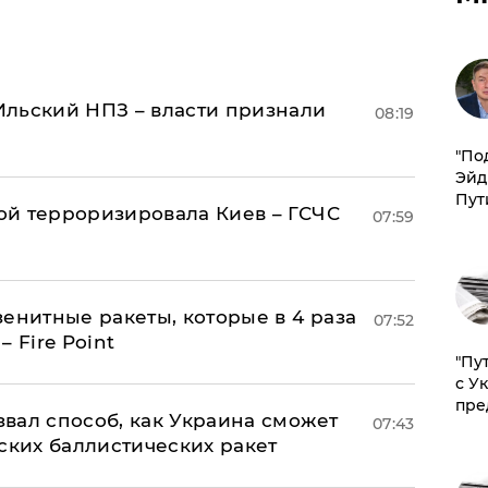
льский НПЗ – власти признали
08:19
​"По
Эйд
Пут
й терроризировала Киев – ГСЧС
07:59
енитные ракеты, которые в 4 раза
07:52
 Fire Point
"Пу
с У
пре
вал способ, как Украина сможет
07:43
ских баллистических ракет