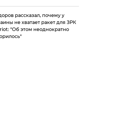
оров рассказал, почему у
аины не хватает ракет для ЗРК
riot: "Об этом неоднократно
орилось"