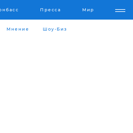
онбасс
Пресса
Мир
Мнение
Шоу-Биз