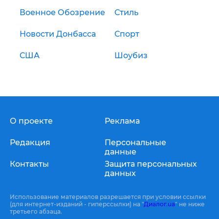
Военное Обозрение
Стиль
Новости Донбасса
Спорт
США
Шоубиз
О проекте
Реклама
Редакция
Персональные
данные
Контакты
Защита персональных
данных
Использование материалов разрешается при условии ссылки
(для интернет-изданий - гиперссылки) на "
Диалог.ua
" не ниже
третьего абзаца.