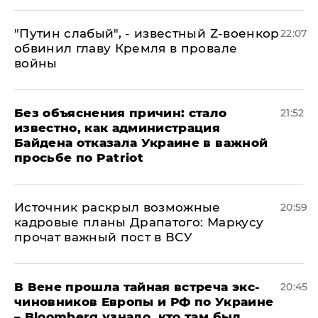
​"Путин слабый", - известный Z-военкор
22:07
обвинил главу Кремля в провале
войны
Без объяснения причин: стало
21:52
известно, как администрация
Байдена отказала Украине в важной
просьбе по Patriot
​Источник раскрыл возможные
20:59
кадровые планы Драпатого: Маркусу
прочат важный пост в ВСУ
В Вене прошла тайная встреча экс-
20:45
чиновников Европы и РФ по Украине
– Bloomberg узнало, кто там был