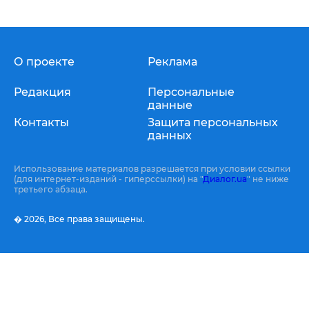
О проекте
Реклама
Редакция
Персональные
данные
Контакты
Защита персональных
данных
Использование материалов разрешается при условии ссылки
(для интернет-изданий - гиперссылки) на "
Диалог.ua
" не ниже
третьего абзаца.
� 2026,
Все права защищены.