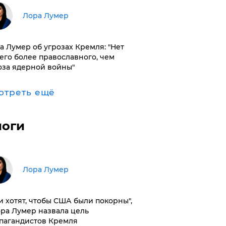
​Лора Лумер
а Лумер об угрозах Кремля: "Нет
его более православного, чем
оза ядерной войны"
отреть ещё
логи
​Лора Лумер
и хотят, чтобы США были покорны",
ора Лумер назвала цель
пагандистов Кремля