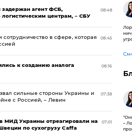
 задержан агент ФСБ,
08:48
 логистическим центрам, – СБУ
Лор
нич
 сотрудничество в сфере, которая
08:45
угр
оссией
См
ились к созданию аналога
08:16
Б
назвал сильные стороны Украины и
07:38
ойне с Россией, – Левин
"Он
 в МИД Украины отреагировали на
07:01
– Л
Швеции по сухогрузу Caffa
про