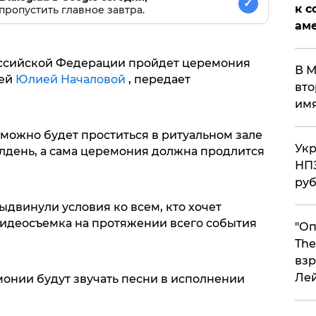
✓
к с
пропустить главное завтра.
аме
 Российской Федерации пройдет церемония
В М
ей
Юлией Началовой
, передает
вто
им
 можно будет проститься в ритуальном зале
Укр
лдень, а сама церемония должна продлится
НПЗ
ру
двинули условия ко всем, кто хочет
 видеосъемка на протяжении всего события
"Оп
The
взр
Ле
монии будут звучать песни в исполнении