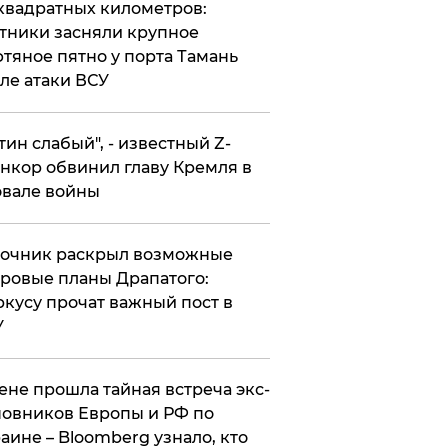
квадратных километров:
тники засняли крупное
тяное пятно у порта Тамань
ле атаки ВСУ
утин слабый", - известный Z-
нкор обвинил главу Кремля в
вале войны
точник раскрыл возможные
ровые планы Драпатого:
кусу прочат важный пост в
У
ене прошла тайная встреча экс-
овников Европы и РФ по
аине – Bloomberg узнало, кто