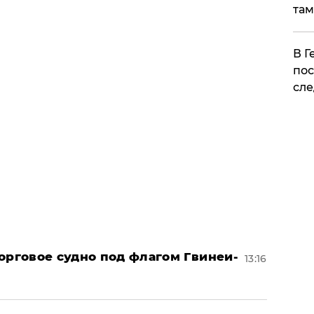
там
​В 
пос
сле
орговое судно под флагом Гвинеи-
13:16