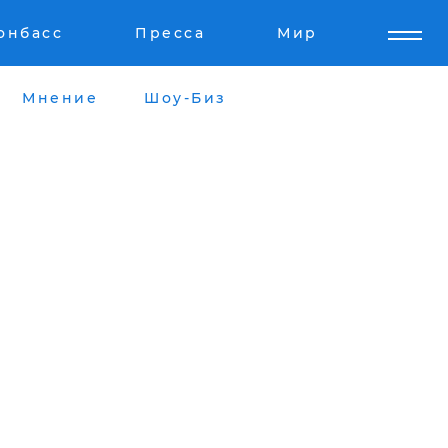
онбасс
Пресса
Мир
Мнение
Шоу-Биз