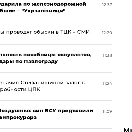
 ударила по железнодорожной
12:37
ибшие – "Укрзалізниця"
ны проводят обыски в ТЦК – СМИ
12:20
льность пособницы оккупантов,
11:38
дары по Павлограду
значил Стефанишиной залог в
11:24
дробности ЦПК
 Воздушных сил ВСУ предъявили
11:09
Генпрокурора
М