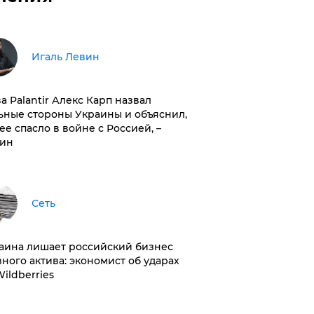
Игаль Левин
ва Palantir Алекс Карп назвал
ьные стороны Украины и объяснил,
 ее спасло в войне с Россией, –
ин
Сеть
раина лишает российский бизнес
вного актива: экономист об ударах
Wildberries