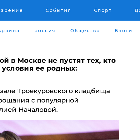
озрение
События
Спорт
Д
краина
россия
Общество
Блоги
й в Москве не пустят тех, кто
 условия ее родных:
 зале Троекуровского кладбища
рощания с популярной
лией Началовой.