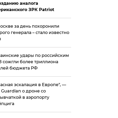
озданию аналога
риканского ЗРК Patriot
оскве за день похоронили
рого генерала – стало известно
я
аинские удары по российским
 сожгли более триллиона
блей бюджета РФ
асная эскалация в Европе", —
 Guardian о дроне со
ывчаткой в аэропорту
йпцига