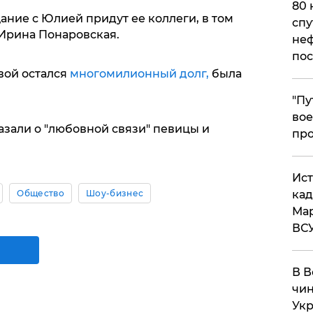
80 
ание с Юлией придут ее коллеги, в том
спу
 Ирина Понаровская.
неф
пос
ой остался
многомилионный долг,
была
​"П
вое
азали о "любовной связи" певицы и
про
​Ис
Общество
Шоу-бизнес
кад
Мар
ВС
В В
чин
Укр