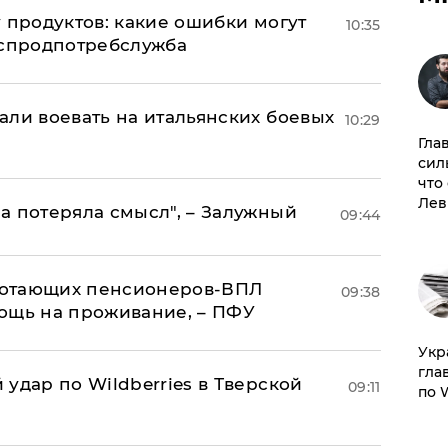
 продуктов: какие ошибки могут
10:35
оспродпотребслужба
али воевать на итальянских боевых
10:29
Гла
сил
что
Лев
а потеряла смысл", – Залужный
09:44
аботающих пенсионеров-ВПЛ
09:38
ощь на проживание, – ПФУ
​Ук
гла
удар по Wildberries в Тверской
09:11
по 