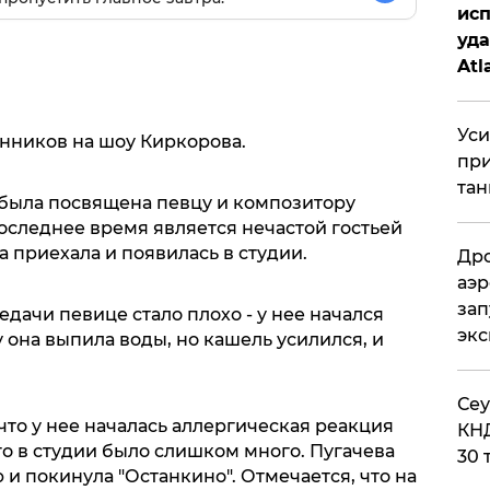
исп
уда
Atl
би
Уси
нников на шоу Киркорова.
при
тан
была посвящена певцу и композитору
оследнее время является нечастой гостьей
а приехала и появилась в студии.
Дро
аэр
зап
едачи певице стало плохо - у нее начался
эк
 она выпила воды, но кашель усилился, и
​Се
то у нее началась аллергическая реакция
КНД
го в студии было слишком много. Пугачева
30 
 и покинула "Останкино". Отмечается, что на