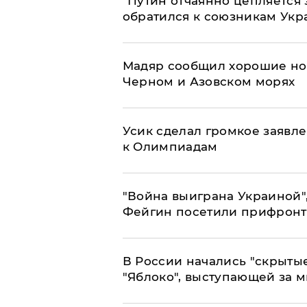
"Путин отчаянно цепляется 
обратился к союзникам Ук
Мадяр сообщил хорошие нов
Черном и Азовском морях
Усик сделал громкое заявл
к Олимпиадам
"Война выиграна Украиной"
Фейгин посетили прифронт
В России начались "скрыты
"Яблоко", выступающей за 