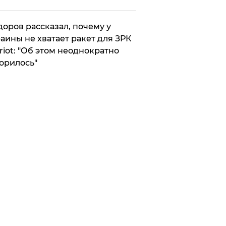
оров рассказал, почему у
аины не хватает ракет для ЗРК
riot: "Об этом неоднократно
орилось"