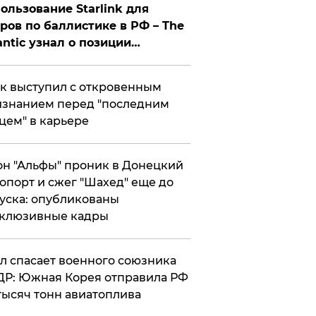
ользование Starlink для
ров по баллистике в РФ – The
antic узнал о позиции
знесмена
к выступил с откровенным
знанием перед "последним
цем" в карьере
н "Альфы" проник в Донецкий
опорт и сжег "Шахед" еще до
уска: опубликованы
склюзивные кадры
ул спасает военного союзника
Р: Южная Корея отправила РФ
тысяч тонн авиатоплива