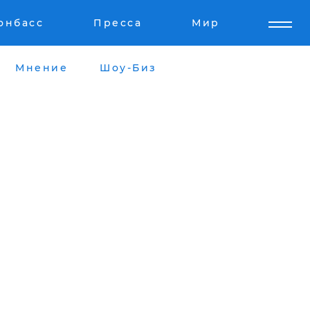
онбасс
Пресса
Мир
Мнение
Шоу-Биз