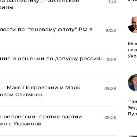
за баллистику", - Зеленский
11:33
раины
ости по "теневому флоту" РФ в
10:59
Мож
наз
Укр
ение о решении по допуску россиян
10:19
, – Макс Покровский и Марк
09:29
овой Славянск
​"По
Эйд
Пут
е репрессии" против партии
09:06
мир с Украиной