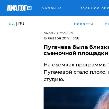
Украина
Военное об
| RU
UA
Новости
У
ДИАЛОГ
ШОУ-БИЗНЕС
15 января 2019, 13:58
Пугачева была близка
съемочной площадки
На съемках программы 
Пугачевой стало плохо,
студию.