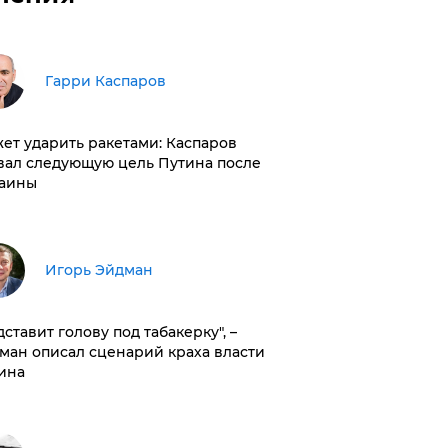
Гарри Каспаров
ет ударить ракетами: Каспаров
вал следующую цель Путина после
аины
Игорь Эйдман
дставит голову под табакерку", –
ман описал сценарий краха власти
ина