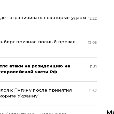
дет ограничивать некоторые удары
12:22
енберг признал полный провал
12:05
сле атаки на резиденцию на
11:51
неевропейской части РФ
лся к Путину после принятия
11:37
окорите Украину"
М