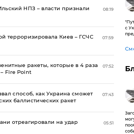
льский НПЗ – власти признали
08:19
"Пу
с У
пре
й терроризировала Киев – ГСЧС
07:59
См
енитные ракеты, которые в 4 раза
07:52
Б
 Fire Point
вал способ, как Украина сможет
07:43
ских баллистических ракет
Заг
мог
рани отреагировали на удар
05:51
поо
соб