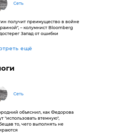
Сеть
тин получит преимущество в войне
краиной", – колумнист Bloomberg
достерег Запад от ошибки
отреть ещё
логи
Сеть
ородний объяснил, как Федорова
ут "использовать втемную",
бещав то, чего выполнять не
ираются