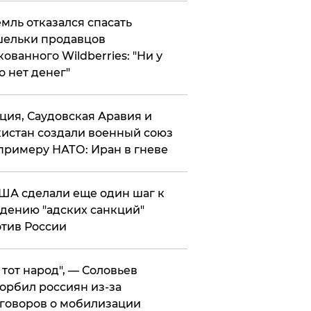
мль отказался спасать
ельки продавцов
кованного Wildberries: "Ни у
о нет денег"
ция, Саудовская Аравия и
истан создали военный союз
примеру НАТО: Иран в гневе
ША сделали еще один шаг к
дению "адских санкций"
тив России
е тот народ", — Соловьев
орбил россиян из-за
говоров о мобилизации