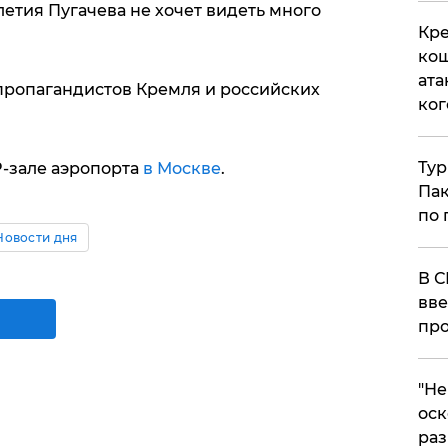
летия Пугачева не хочет видеть много
Кре
кош
ата
пропагандистов Кремля и российских
ког
Тур
P-зале аэропорта
в Москве
.
Пак
по 
Новости дня
В С
вве
про
​"Н
оск
раз