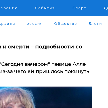
озрение
События
Спорт
Д
краина
россия
Общество
Блоги
 к смерти – подробности со
"Сегодня вечером" певице Алле
 из-за чего ей пришлось покинуть