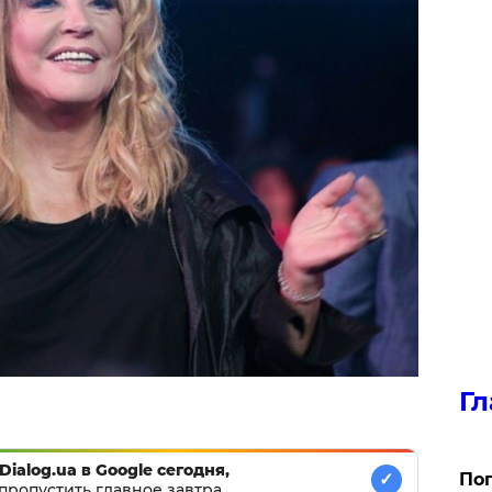
Гл
Dialog.ua в Google сегодня,
Поп
✓
пропустить главное завтра.