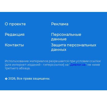
О проекте
Реклама
Редакция
Персональные
данные
Контакты
Защита персональных
данных
Использование материалов разрешается при условии ссылки
(для интернет-изданий - гиперссылки) на "
Диалог.ua
" не ниже
третьего абзаца.
� 2026,
Все права защищены.