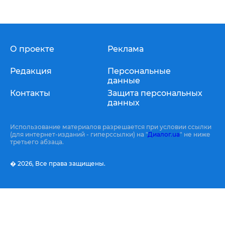
О проекте
Реклама
Редакция
Персональные
данные
Контакты
Защита персональных
данных
Использование материалов разрешается при условии ссылки
(для интернет-изданий - гиперссылки) на "
Диалог.ua
" не ниже
третьего абзаца.
� 2026,
Все права защищены.