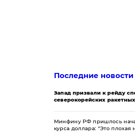
Последние новости
Запад призвали к рейду с
северокорейских ракетных
Минфину РФ пришлось начат
курса доллара: "Это плохая 