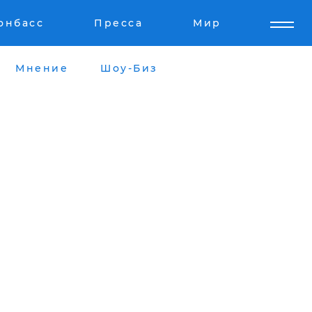
онбасс
Пресса
Мир
Мнение
Шоу-Биз