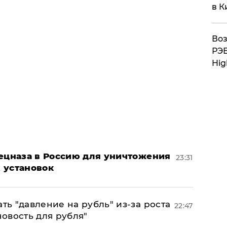
в К
Воз
РЭБ
Hig
пецназа в Россию для уничтожения
23:31
 установок
ь "давление на рубль" из-за роста
22:47
новость для рубля"