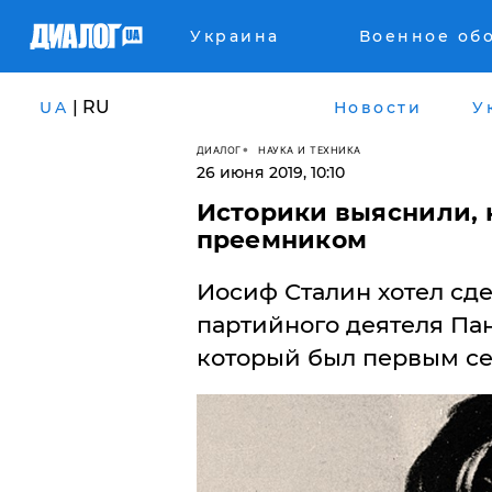
Украина
Военное об
| RU
UA
Новости
У
ДИАЛОГ
НАУКА И ТЕХНИКА
26 июня 2019, 10:10
Историки выяснили, 
преемником
Иосиф Сталин хотел сд
партийного деятеля Па
который был первым се