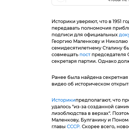
Историки уверяют, что в 1951 го
передавать полномочия прибл
подписи для официальных
док
Георгию Маленкову и Николаю 
семидесятилетнему Сталину бы
совмещать
пост
председателя 
секретаря партии. Однако дол
Ранее была найдена секретная 
видео об историческом открыт
Историки
предполагают, что пр
удалось "из-за созданной сам
лизоблюдства в верхах". Поэтом
Маленкову, Булганину и Понома
главы
СССР.
Скорее всего, ново