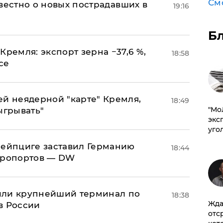
См
известно о новых пострадавших в
19:16
Б
Кремля: экспорт зерна −37,6 %,
18:58
се
ей неядерной "карте" Кремля,
18:49
​"М
ыгрывать"
эксп
уго
 Лейпциге заставил Германию
18:44
эропортов — DW
или крупнейший терминал по
18:38
Жда
в России
отс