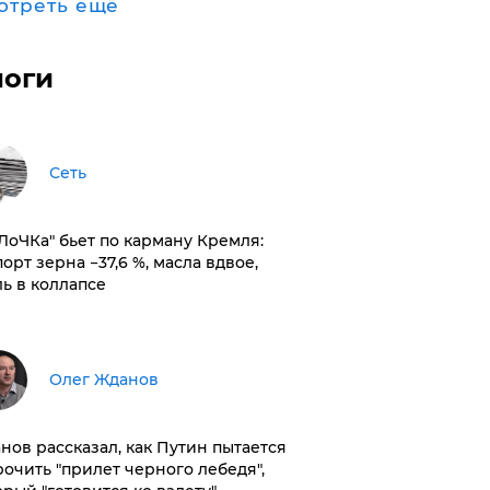
отреть ещё
логи
Сеть
оЛоЧКа" бьет по карману Кремля:
орт зерна −37,6 %, масла вдвое,
ль в коллапсе
Олег Жданов
нов рассказал, как Путин пытается
рочить "прилет черного лебедя",