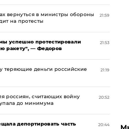
ах вернуться в министры обороны
21:59
дит на протесты
я мы успешно протестировали
21:53
ю ракету", — Федоров
му теряющие деньги российские
21:19
а
оля россиян, считающих войну
20:52
 упала до минимума
щала депортировать часть
20:44
М