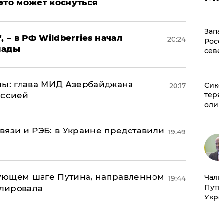
это может коснуться
Зап
, – в РФ Wildberries начал
20:24
Рос
лады
сев
ны: глава МИД Азербайджана
Сик
20:17
тер
иссией
оли
вязи и РЭБ: в Украине представили
19:49
ующем шаге Путина, направленном
Чал
19:44
Пут
улировала
Укр