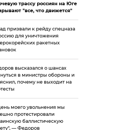
чевую трассу россиян на Юге
зрывают "все, что движется"
ад призвали к рейду спецназа
оссию для уничтожения
ерокорейских ракетных
ановок
оров высказался о шансах
нуться в министры обороны и
яснил, почему не выходит на
тесты
 день моего увольнения мы
ешно протестировали
аинскую баллистическую
ету", — Федоров