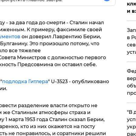
клю
и в
ду - за два года до смерти - Сталин начал
иженным. К примеру, факсимиле своей
Зап
ументов
он доверил Лаврентию Берии,
в Р
Булганину. Это произошло потому, что
сев
ло все тяжелее
уст
Совета Министров с должностью первого
жность Предсовмина он оставил себе.
Фед
вер
"
подлодка Гитлера
" U-3523 - опубликовано
объ
ии.
про
овести разделение власти открыто не
​"В
им же Сталиным атмосферы страха и
усп
у 1 марта 1953 года Сталин сказал Берии,
ренко, кто из них окажется на посту
укр
сть не понравилось, и соратники решили
рак