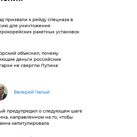
ад призвали к рейду спецназа в
сию для уничтожения
ерокорейских ракетных установок
орский объяснил, почему
яющие деньги российские
гархи не свергли Путина
Валерий Чалый
ый предупредил о следующем шаге
ина, направленном на то, чтобы
аина капитулировала