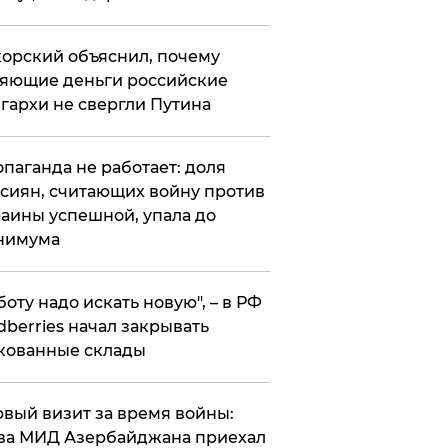
орский объяснил, почему
яющие деньги российские
гархи не свергли Путина
опаганда не работает: доля
сиян, считающих войну против
аины успешной, упала до
нимума
боту надо искать новую", – в РФ
dberries начал закрывать
кованные склады
вый визит за время войны:
ва МИД Азербайджана приехал