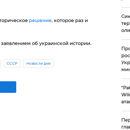
Сик
торическое
решение,
которое раз и
тер
оли
заявлением об украинской истории.
​Пр
рос
Укр
СССР
Новости дня
ми
"Ра
Wil
ата
Пер
гла