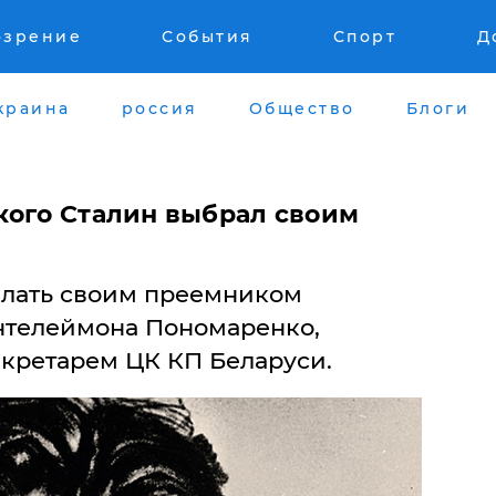
озрение
События
Спорт
Д
краина
россия
Общество
Блоги
кого Сталин выбрал своим
елать своим преемником
нтелеймона Пономаренко,
кретарем ЦК КП Беларуси.