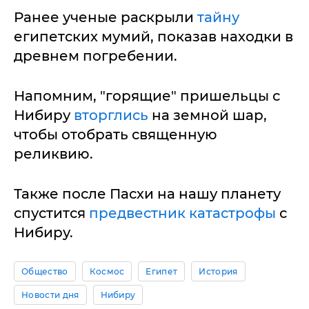
Ранее ученые раскрыли
тайну
египетских мумий, показав находки в
древнем погребении.
Напомним, "горящие" пришельцы с
Нибиру
вторглись
на земной шар,
чтобы отобрать священную
реликвию.
Также после Пасхи на нашу планету
спустится
предвестник катастрофы
с
Нибиру.
Общество
Космос
Египет
История
Новости дня
Нибиру