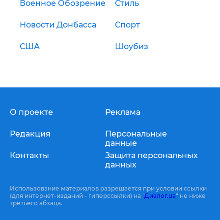
Военное Обозрение
Стиль
Новости Донбасса
Спорт
США
Шоубиз
О проекте
Реклама
Редакция
Персональные
данные
Контакты
Защита персональных
данных
Использование материалов разрешается при условии ссылки
(для интернет-изданий - гиперссылки) на "
Диалог.ua
" не ниже
третьего абзаца.