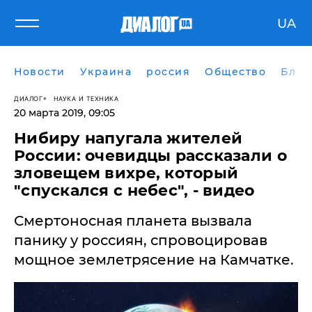
UA
Новости
Украина
россия
Общество
Блог
ДИАЛОГ
НАУКА И ТЕХНИКА
20 марта 2019, 09:05
Нибиру напугала жителей
России: очевидцы рассказали о
зловещем вихре, который
"спускался с небес", - видео
Смертоносная планета вызвала
панику у россиян, спровоцировав
мощное землетрясение на Камчатке.