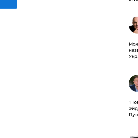
Мож
наз
Укр
​"По
Эйд
Пут