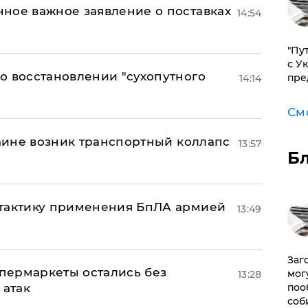
ное важное заявление о поставках
14:54
"Пу
с У
о восстановлении "сухопутного
пре
14:14
См
раине возник транспортный коллапс
13:57
Б
 тактику применения БпЛА армией
13:49
Заг
пермаркеты остались без
мог
13:28
 атак
поо
соб