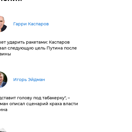
Гарри Каспаров
ет ударить ракетами: Каспаров
вал следующую цель Путина после
аины
Игорь Эйдман
дставит голову под табакерку", –
ман описал сценарий краха власти
ина