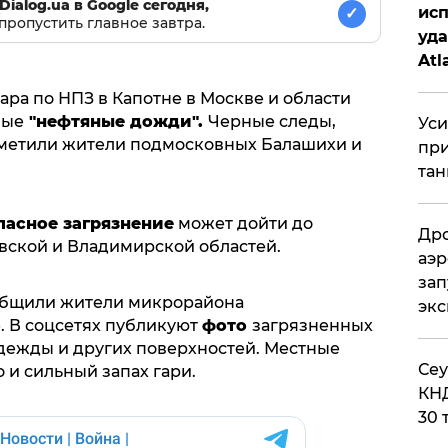
Dialog.ua в Google сегодня,
исп
✓
пропустить главное завтра.
уда
Atl
би
дара по НПЗ в Капотне в Москве и области
ные
"нефтяные дожди".
Черные следы,
Уси
аметили жители подмосковных Балашихи и
при
тан
пасное загрязнение
может дойти до
Дро
овской и Владимирской областей.
аэр
зап
общили жители микрорайона
эк
 В соцсетях публикуют
фото
загрязненных
дежды и других поверхностей. Местные
​Се
 и сильный запах гари.
КНД
30 