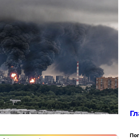
Гл
Поп