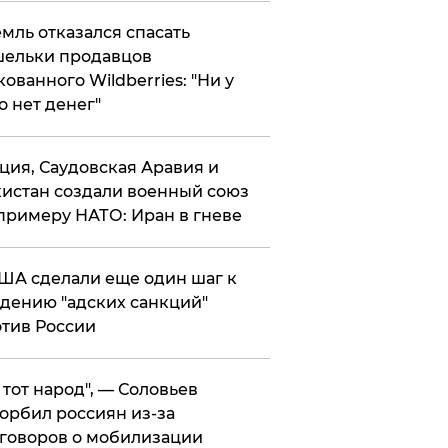
мль отказался спасать
ельки продавцов
кованного Wildberries: "Ни у
о нет денег"
ция, Саудовская Аравия и
истан создали военный союз
примеру НАТО: Иран в гневе
ША сделали еще один шаг к
дению "адских санкций"
тив России
е тот народ", — Соловьев
орбил россиян из-за
говоров о мобилизации