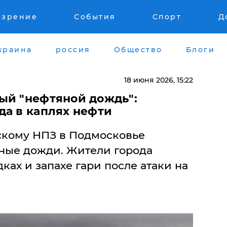
озрение
События
Спорт
Д
краина
россия
Общество
Блоги
18 июня 2026, 15:22
ый "нефтяной дождь":
да в каплях нефти
скому НПЗ в Подмосковье
ные дожди. Жители города
ках и запахе гари после атаки на