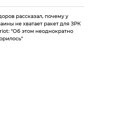
оров рассказал, почему у
аины не хватает ракет для ЗРК
riot: "Об этом неоднократно
орилось"