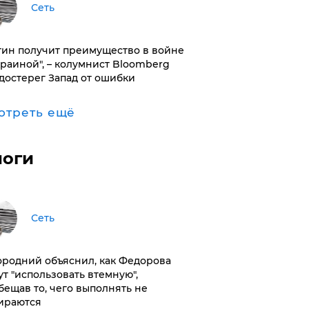
Сеть
тин получит преимущество в войне
краиной", – колумнист Bloomberg
достерег Запад от ошибки
отреть ещё
логи
Сеть
ородний объяснил, как Федорова
ут "использовать втемную",
бещав то, чего выполнять не
ираются