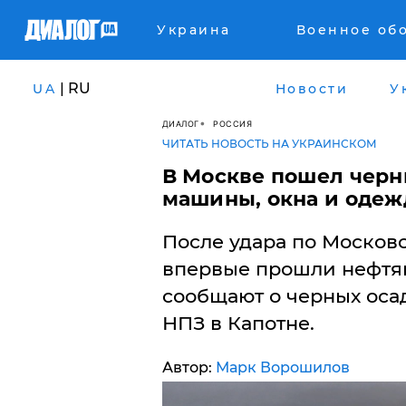
Украина
Военное об
| RU
UA
Новости
У
ДИАЛОГ
РОССИЯ
ЧИТАТЬ НОВОСТЬ НА УКРАИНСКОМ
В Москве пошел черн
машины, окна и одеж
После удара по Москов
впервые прошли нефтя
сообщают о черных осад
НПЗ в Капотне.
Автор:
Марк Ворошилов