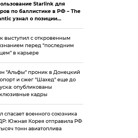
ользование Starlink для
ров по баллистике в РФ – The
antic узнал о позиции
знесмена
к выступил с откровенным
знанием перед "последним
цем" в карьере
н "Альфы" проник в Донецкий
опорт и сжег "Шахед" еще до
уска: опубликованы
склюзивные кадры
ул спасает военного союзника
Р: Южная Корея отправила РФ
тысяч тонн авиатоплива