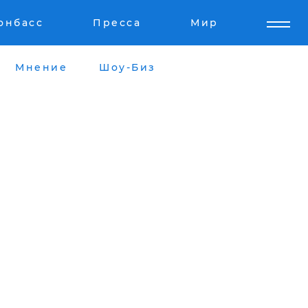
онбасс
Пресса
Мир
Мнение
Шоу-Биз