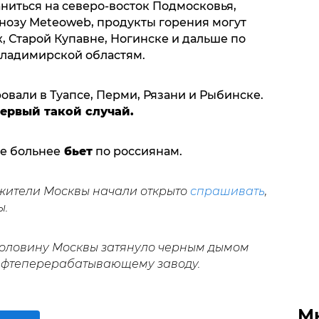
ниться на северо-восток Подмосковья,
гнозу Meteoweb, продукты горения могут
, Старой Купавне, Ногинске и дальше по
Владимирской областям.
вали в Туапсе, Перми, Рязани и Рыбинске.
ервый такой случай.
се больнее
бьет
по россиянам.
 жители Москвы начали открыто
спрашивать
,
ы.
 половину Москвы затянуло черным дымом
нефтеперерабатывающему заводу.
М