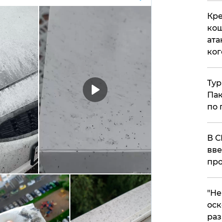
Кре
кош
ата
ког
Тур
Пак
по 
В С
вве
про
​"Н
оск
раз