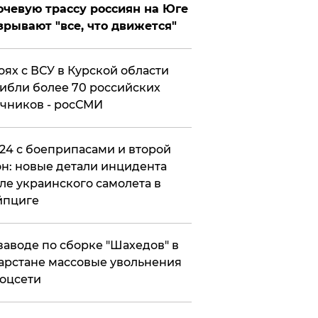
чевую трассу россиян на Юге
зрывают "все, что движется"
оях с ВСУ в Курской области
ибли более 70 российских
чников - росСМИ
24 с боеприпасами и второй
н: новые детали инцидента
ле украинского самолета в
йпциге
заводе по сборке "Шахедов" в
арстане массовые увольнения
оцсети