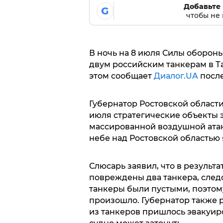
Добавьте 
G
чтобы не 
В ночь на 8 июля Силы оборон
двум российским танкерам в Т
этом сообщает
Диалог.UA
после
Губернатор Ростовской област
июля стратегические объекты 
массированной воздушной атак
небе над Ростовской областью
Слюсарь заявил, что в результа
повреждены два танкера, следо
танкеры были пустыми, поэтом
произошло. Губернатор также р
из танкеров пришлось эвакуиро