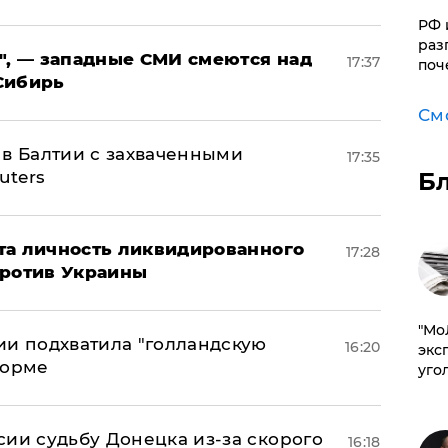
РФ 
раз
", — западные СМИ смеются над
17:37
поч
Сибирь
См
 в Балтии с захваченными
17:35
Б
uters
рыта личность ликвидированного
17:28
против Украины
​"М
ии подхватила "голландскую
16:20
эксп
форме
уго
сии судьбу Донецка из-за скорого
16:18