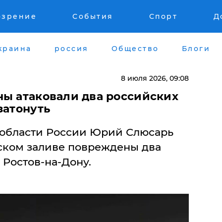
озрение
События
Спорт
Д
краина
россия
Общество
Блоги
8 июля 2026, 09:08
ны атаковали два российских
затонуть
 области России Юрий Слюсарь
гском заливе повреждены два
 Ростов-на-Дону.