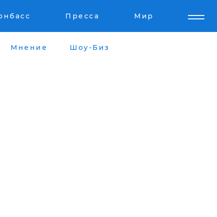
онбасс
Пресса
Мир
Мнение
Шоу-Биз