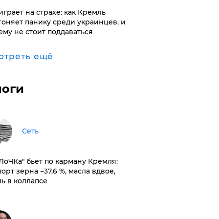
играет на страхе: как Кремль
гоняет панику среди украинцев, и
ему не стоит поддаваться
отреть ещё
логи
Сеть
оЛоЧКа" бьет по карману Кремля:
орт зерна −37,6 %, масла вдвое,
ль в коллапсе