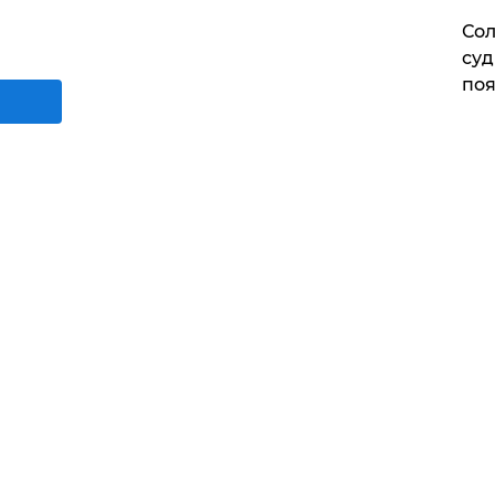
Сол
суд
поя