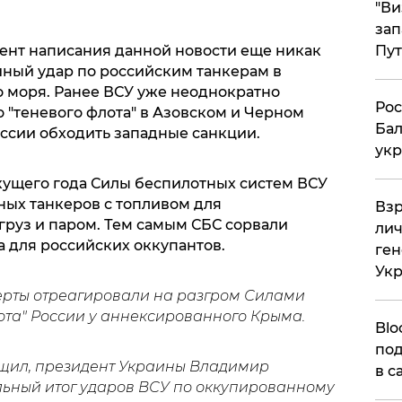
"Ви
зап
Пут
ент написания данной новости еще никак
ный удар по российским танкерам в
о моря. Ранее ВСУ уже неоднократно
​Ро
 "теневого флота" в Азовском и Черном
Бал
оссии обходить западные санкции.
укр
екущего года Силы беспилотных систем ВСУ
ых танкеров с топливом для
​Вз
груз и паром. Тем самым СБС сорвали
лич
а для российских оккупантов.
ген
Ук
перты отреагировали на разгром Силами
ота" России у аннексированного Крыма.
Blo
под
щил, президент Украины Владимир
в с
ьный итог ударов ВСУ по оккупированному