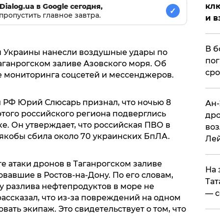
клю
Dialog.ua в Google сегодня,
✓
пропустить главное завтра.
и в
В б
ы Украины нанесли воздушные удары по
пог
аганрогском заливе Азовского моря. Об
сро
 мониторинга соцсетей и мессенджеров.
и РФ Юрий Слюсарь признал, что ночью 8
Ан-
этого российского региона подверглись
дро
е. Он утверждает, что российская ПВО в
воз
 якобы сбила около 70 украинских БпЛА.
Ле
те атаки дронов в Таганрогском заливе
На 
вавшие в Ростов-на-Дону. По его словам,
Тат
у разлива нефтепродуктов в море не
— с
ассказал, что из-за повреждений на одном
вать экипаж. Это свидетельствует о том, что