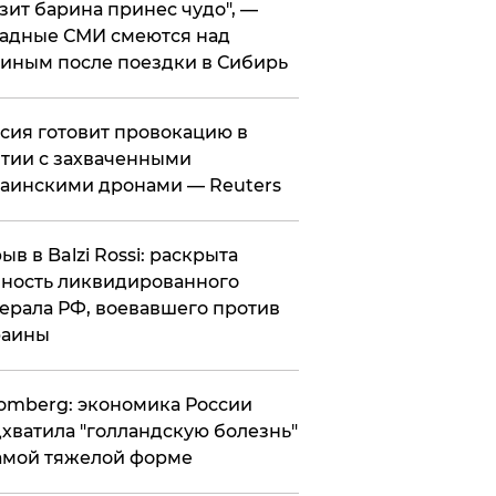
зит барина принес чудо", —
адные СМИ смеются над
иным после поездки в Сибирь
ссия готовит провокацию в
тии с захваченными
аинскими дронами — Reuters
рыв в Balzi Rossi: раскрыта
ность ликвидированного
ерала РФ, воевавшего против
раины
omberg: экономика России
хватила "голландскую болезнь"
амой тяжелой форме