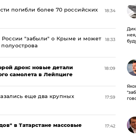
асти погибли более 70 российских
18:34
Дик
нея
в России "забыли" о Крыме и может
18:33
буд
т полуострова
орой дрон: новые детали
18:09
ого самолета в Лейпциге
Яко
"за
тказались еще два крупных
17:59
гов
дов" в Татарстане массовые
17:42