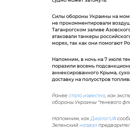
судно может затонуть.
Силы обороны Украины на мом
не прокомментировали воздуш
Таганрогском заливе Азовског
атаковали танкеры российского
морях, так как они помогают Р
Напомним, в ночь на 7 июля т
поразили восемь подсанкционн
аннексированного Крыма, сухо
доставку на полуостров топлив
Ранее
стало известно
, как экс
обороны Украины "теневого фл
Напомним, как
Диалог.UA
сооб
Зеленский
назвал
предварител