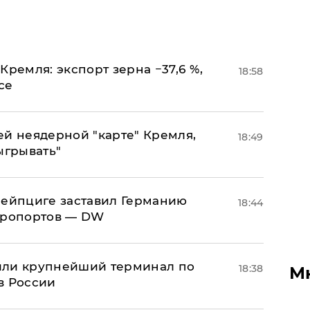
Кремля: экспорт зерна −37,6 %,
18:58
се
ей неядерной "карте" Кремля,
18:49
ыгрывать"
 Лейпциге заставил Германию
18:44
эропортов — DW
или крупнейший терминал по
18:38
М
в России