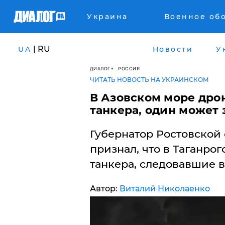
Украина
Военное об
| RU
UA
Новости
У
ДИАЛОГ
РОССИЯ
ЧИТАТЬ НОВОСТЬ НА УКРАИНСКОМ
В Азовском море дро
танкера, один может 
Губернатор Ростовской
признал, что в Таганро
танкера, следовавшие в
Автор:
Виталий Николаенко