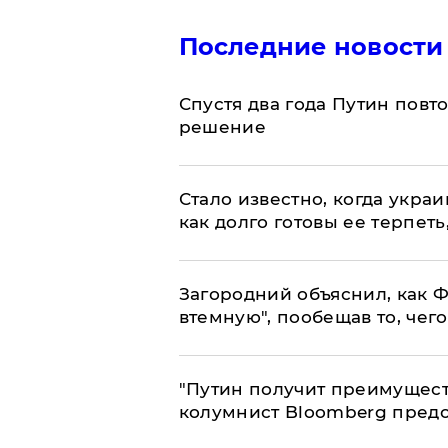
Последние новости
Спустя два года Путин повт
решение
Стало известно, когда укр
как долго готовы ее терпеть
Загородний объяснил, как Ф
втемную", пообещав то, чег
"Путин получит преимуществ
колумнист Bloomberg предо