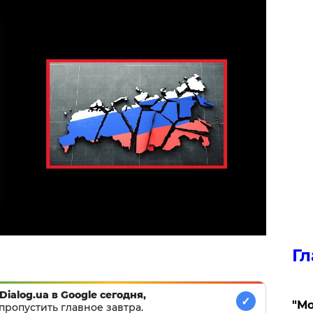
Гл
Dialog.ua в Google сегодня,
✓
"Мо
пропустить главное завтра.