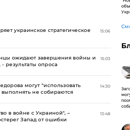
"Но
объ
Укр
См
оряет украинское стратегическое
15:06
Б
аинцы ожидают завершения войны и
15:03
, - результаты опроса
едорова могут "использовать
14:30
Заг
о выполнять не собираются
мог
поо
соб
о в войне с Украиной", –
13:48
стерег Запад от ошибки