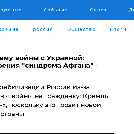
озрение
События
Спорт
Д
краина
россия
Общество
Блоги
ему войны с Украиной:
рения "синдрома Афгана" –
стабилизации России из-за
в с войны на гражданку: Кремль
х, поскольку это грозит новой
страны.