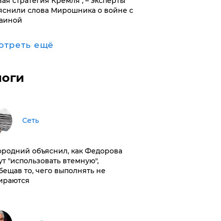
вая стратегия Кремля", – эксперты
яснили слова Мирошника о войне с
аиной
отреть ещё
логи
Сеть
ородний объяснил, как Федорова
ут "использовать втемную",
бещав то, чего выполнять не
ираются