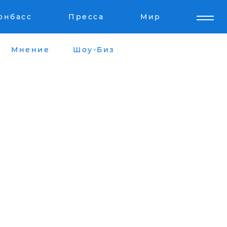
онбасс
Пресса
Мир
Мнение
Шоу-Биз