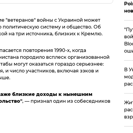
Poi
нов
ие "ветеранов" войны c Украиной может
 политическую систему и общество. Об
"Пу
ой на три источника, близких к Кремлю.
вой
Blo
пасается повторения 1990-х, когда
ош
нистана породило всплеск организованной
табы могут оказаться гораздо серьезнее:
В У
, и число участников, включая зэков и
мод
ыше.
ра
 даже близкие доходы к нынешним
ольство"
, — признал один из собеседников
Жит
рас
вз