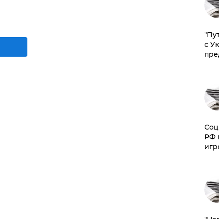
"Пу
с У
пре
Соц
РФ 
игр