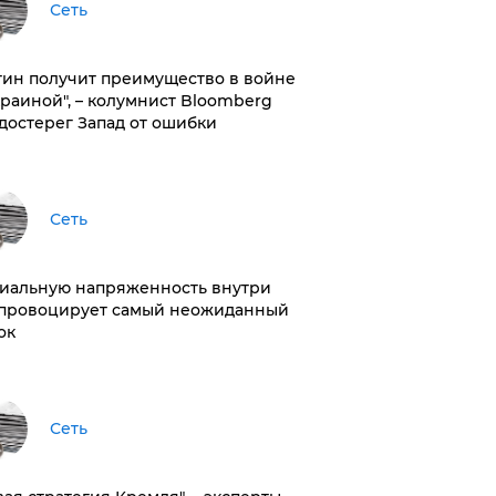
Сеть
тин получит преимущество в войне
краиной", – колумнист Bloomberg
достерег Запад от ошибки
Сеть
иальную напряженность внутри
провоцирует самый неожиданный
ок
Сеть