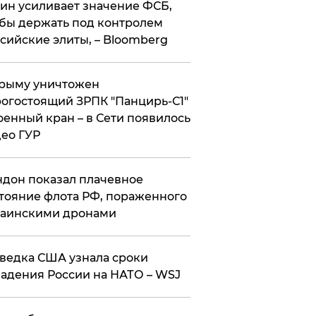
ин усиливает значение ФСБ,
бы держать под контролем
сийские элиты, – Bloomberg
рыму уничтожен
огостоящий ЗРПК "Панцирь-С1"
оенный кран – в Сети появилось
ео ГУР
дон показал плачевное
тояние флота РФ, пораженного
раинскими дронами
ведка США узнала сроки
адения России на НАТО – WSJ