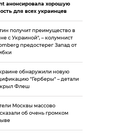
nt анонсировала хорошую
ость для всех украинцев
тин получит преимущество в
не с Украиной", – колумнист
omberg предостерег Запад от
ибки
краине обнаружили новую
ификацию "Герберы" – детали
скрыл Флеш
ели Москвы массово
сказали об очень громком
рыве