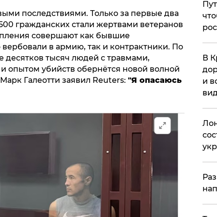
Пут
выми последствиями. Только за первые два
что
 500 гражданских стали жертвами ветеранов
рос
тупления совершают как бывшие
вербовали в армию, так и контрактники. По
В К
е десятков тысяч людей с травмами,
и опытом убийств обернётся новой волной
дор
Марк Галеотти заявил Reuters:
"Я опасаюсь
и в
вид
Лон
сос
ук
Раз
нап