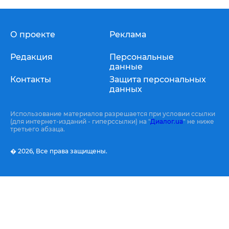
О проекте
Реклама
Редакция
Персональные
данные
Контакты
Защита персональных
данных
Использование материалов разрешается при условии ссылки
(для интернет-изданий - гиперссылки) на "
Диалог.ua
" не ниже
третьего абзаца.
� 2026,
Все права защищены.