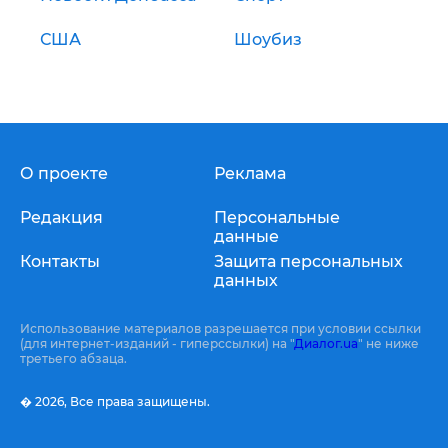
США
Шоубиз
О проекте
Реклама
Редакция
Персональные
данные
Контакты
Защита персональных
данных
Использование материалов разрешается при условии ссылки
(для интернет-изданий - гиперссылки) на "
Диалог.ua
" не ниже
третьего абзаца.
� 2026,
Все права защищены.