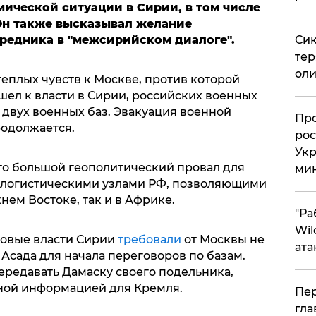
ической ситуации в Сирии, в том числе
Он также высказывал желание
Сик
средника в "межсирийском диалоге".
тер
оли
теплых чувств к Москве, против которой
ишел к власти в Сирии, российских военных
з двух военных баз. Эвакуация военной
​Пр
родолжается.
рос
Укр
это большой геополитический провал для
ми
логистическими узлами РФ, позволяющими
нем Востоке, так и в Африке.
"Ра
Wil
новые власти Сирии
требовали
от Москвы не
ата
 Асада для начала переговоров по базам.
ередавать Дамаску своего подельника,
ной информацией для Кремля.
Пер
гла