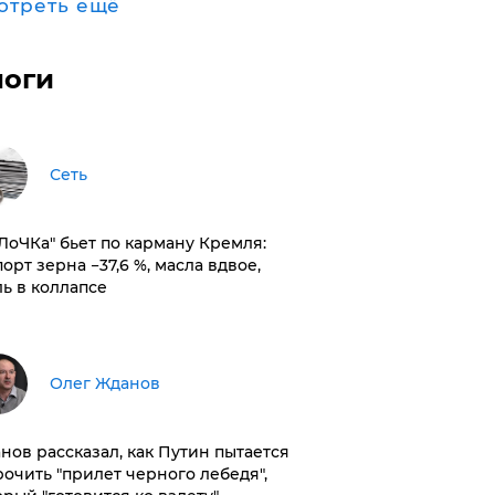
отреть ещё
логи
Сеть
оЛоЧКа" бьет по карману Кремля:
орт зерна −37,6 %, масла вдвое,
ль в коллапсе
Олег Жданов
нов рассказал, как Путин пытается
рочить "прилет черного лебедя",