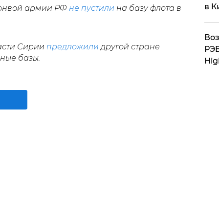
в К
конвой армии РФ
не пустили
на базу флота в
Воз
ласти Сирии
предложили
другой стране
РЭБ
ные базы.
Hig