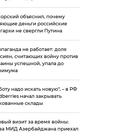
орский объяснил, почему
яющие деньги российские
гархи не свергли Путина
опаганда не работает: доля
сиян, считающих войну против
аины успешной, упала до
нимума
боту надо искать новую", – в РФ
dberries начал закрывать
кованные склады
вый визит за время войны:
ва МИД Азербайджана приехал