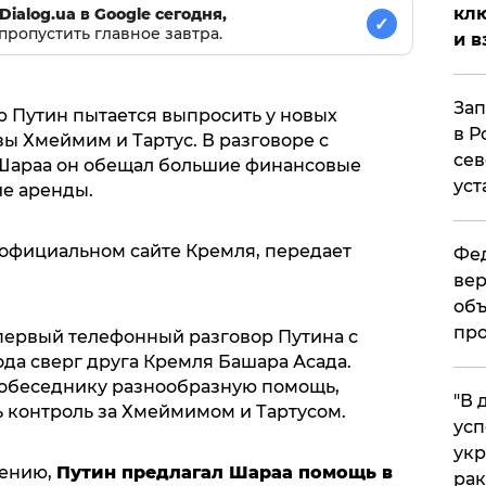
клю
Dialog.ua в Google сегодня,
✓
пропустить главное завтра.
и в
Зап
 Путин пытается выпросить у новых
в Р
ы Хмеймим и Тартус. В разговоре с
сев
Шараа он обещал большие финансовые
уст
е аренды.
официальном сайте Кремля, передает
Фед
вер
объ
про
я первый телефонный разговор Путина с
ода сверг друга Кремля Башара Асада.
собеседнику разнообразную помощь,
​"В
ь контроль за Хмеймимом и Тартусом.
усп
укр
щению,
Путин предлагал Шараа помощь в
рак