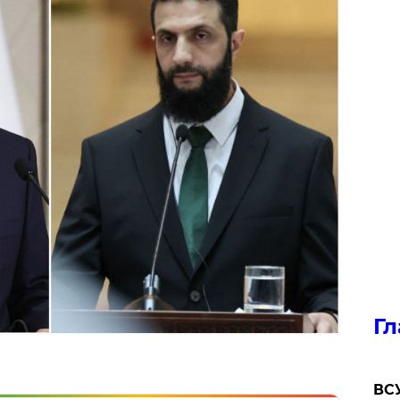
Гл
ВСУ