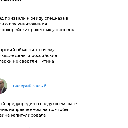
ад призвали к рейду спецназа в
сию для уничтожения
ерокорейских ракетных установок
орский объяснил, почему
яющие деньги российские
гархи не свергли Путина
Валерий Чалый
ый предупредил о следующем шаге
ина, направленном на то, чтобы
аина капитулировала