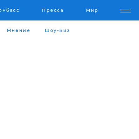
онбасс
Пресса
Мир
Мнение
Шоу-Биз