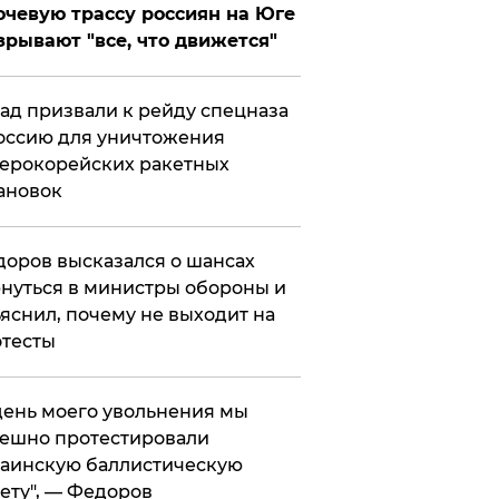
чевую трассу россиян на Юге
зрывают "все, что движется"
ад призвали к рейду спецназа
оссию для уничтожения
ерокорейских ракетных
ановок
оров высказался о шансах
нуться в министры обороны и
яснил, почему не выходит на
тесты
 день моего увольнения мы
ешно протестировали
аинскую баллистическую
ету", — Федоров