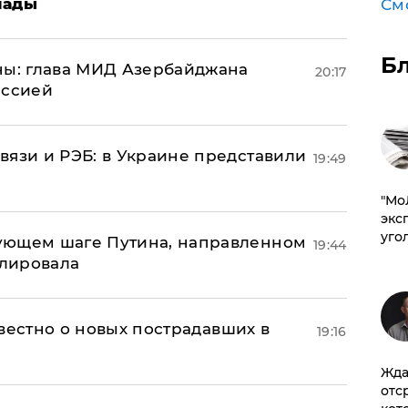
лады
См
Б
ны: глава МИД Азербайджана
20:17
иссией
вязи и РЭБ: в Украине представили
19:49
​"М
эксп
уго
ующем шаге Путина, направленном
19:44
улировала
известно о новых пострадавших в
19:16
Жда
отс