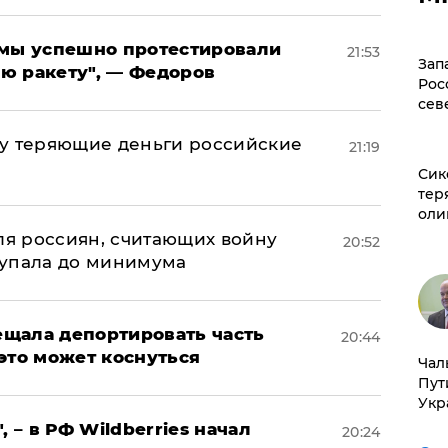
я мы успешно протестировали
21:53
Зап
ю ракету", — Федоров
Рос
сев
му теряющие деньги российские
21:19
а
Сик
тер
оли
оля россиян, считающих войну
20:52
 упала до минимума
щала депортировать часть
20:44
это может коснуться
Чал
Пут
Укр
, – в РФ Wildberries начал
20:24