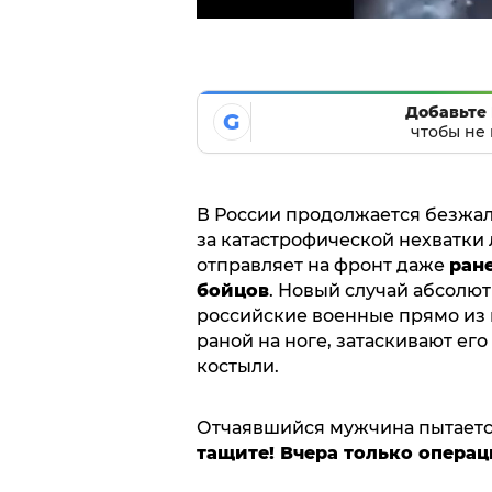
Добавьте 
G
чтобы не 
В России продолжается безжал
за катастрофической нехватки
отправляет на фронт даже
ран
бойцов
. Новый случай абсолю
российские военные прямо из 
раной на ноге, затаскивают его
костыли.
Отчаявшийся мужчина пытается
тащите! Вчера только операц