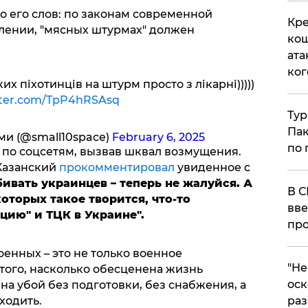
о его слов: по законам современной
Кре
плении, "мясных штурмах" должен
кош
ата
ког
х піхотинців на штурм просто з лікарні)))))
itter.com/TpP4hRSAsq
Тур
Пак
ми (@small10space)
February 6, 2025
по 
по соцсетям, вызвав шквал возмущения.
Казанский
прокомментировал
увиденное с
убивать украинцев – теперь не жалуйся. А
В С
оторых такое творится, что-то
вве
ию" и ТЦК в Украине".
про
енных – это не только военное
​"Н
 того, насколько обесценена жизнь
оск
на убой без подготовки, без снабжения, а
ходить.
раз