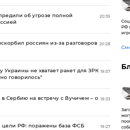
предили об угрозе полной
20:35
Соц
оссией
РФ 
игр
 оскорбил россиян из-за разговоров
20:28
См
Б
у Украины не хватает ракет для ЗРК
19:57
тно говорилось"
в Сербию на встречу с Вучичем – о
19:33
Заг
мог
поо
2 цели РФ: поражены база ФСБ
19:27
соб