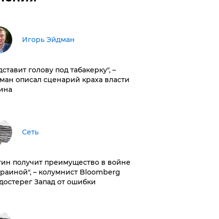
Игорь Эйдман
дставит голову под табакерку", –
ман описал сценарий краха власти
ина
Сеть
тин получит преимущество в войне
краиной", – колумнист Bloomberg
достерег Запад от ошибки