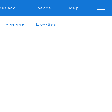
онбасс
Пресса
Мир
Мнение
Шоу-Биз