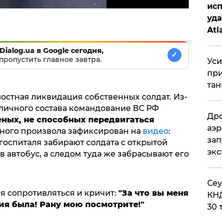
исп
уда
Atl
би
Dialog.ua в Google сегодня,
✓
пропустить главное завтра.
Уси
при
тан
остная ликвидация собственных солдат. Из-
 личного состава командование ВС РФ
Дро
еных, не способных передвигаться
аэр
тного произвола зафиксирован на
видео
:
зап
госпиталя забирают солдата с открытой
эк
 в автобус, а следом туда же забрасывают его
​Се
 сопротивляться и кричит:
"За что вы меня
КНД
ия была! Рану мою посмотрите!"
30 