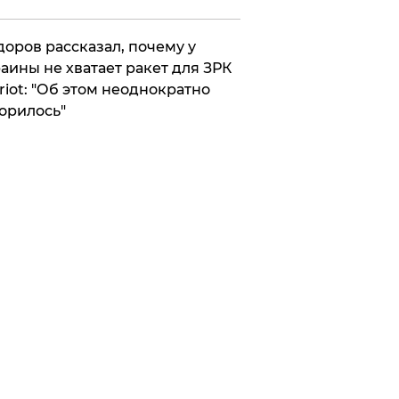
оров рассказал, почему у
аины не хватает ракет для ЗРК
riot: "Об этом неоднократно
орилось"