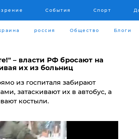
озрение
События
Спорт
Д
краина
россия
Общество
Блоги
е!" – власти РФ бросают на
ивая их из больниц
ямо из госпиталя забирают
ми, затаскивают их в автобус, а
вают костыли.