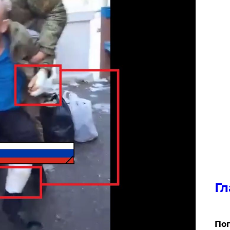
Гл
Поп