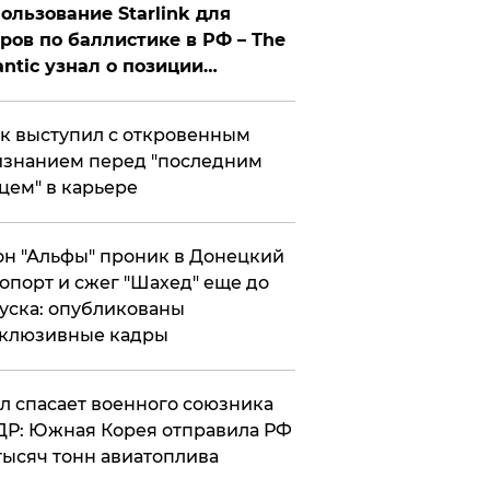
ользование Starlink для
ров по баллистике в РФ – The
antic узнал о позиции
знесмена
к выступил с откровенным
знанием перед "последним
цем" в карьере
н "Альфы" проник в Донецкий
опорт и сжег "Шахед" еще до
уска: опубликованы
склюзивные кадры
ул спасает военного союзника
Р: Южная Корея отправила РФ
тысяч тонн авиатоплива