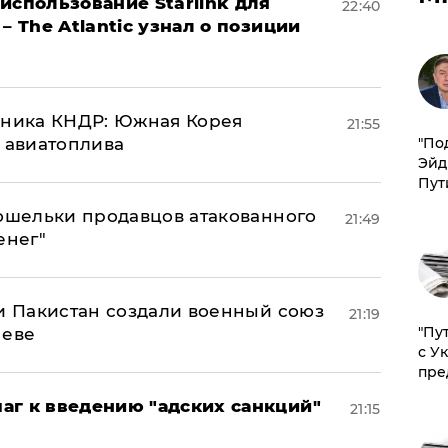
использование Starlink для
22:40
– The Atlantic узнал о позиции
юзника КНДР: Южная Корея
21:55
н авиатоплива
​"По
Эйд
Пут
кошельки продавцов атакованного
21:49
енег"
 и Пакистан создали военный союз
21:19
"Пу
неве
с У
пре
аг к введению "адских санкций"
21:15