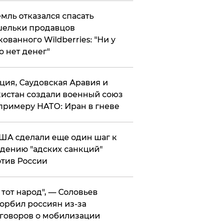
мль отказался спасать
ельки продавцов
кованного Wildberries: "Ни у
о нет денег"
ция, Саудовская Аравия и
истан создали военный союз
примеру НАТО: Иран в гневе
ША сделали еще один шаг к
дению "адских санкций"
тив России
е тот народ", — Соловьев
орбил россиян из-за
говоров о мобилизации