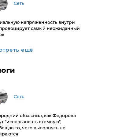
Сеть
иальную напряженность внутри
провоцирует самый неожиданный
ок
отреть ещё
логи
Сеть
ородний объяснил, как Федорова
ут "использовать втемную",
бещав то, чего выполнять не
ираются