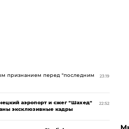
ным признанием перед "последним
23:19
нецкий аэропорт и сжег "Шахед"
22:52
ваны эксклюзивные кадры
М