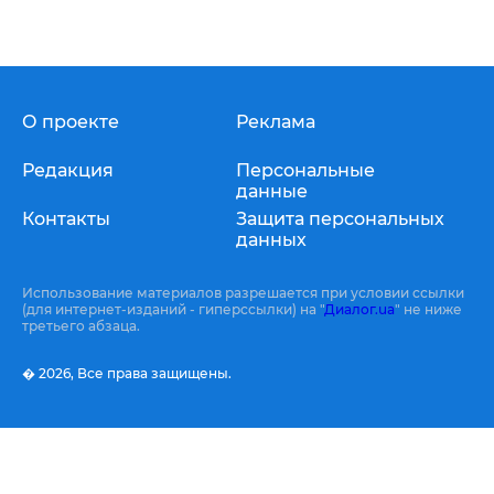
О проекте
Реклама
Редакция
Персональные
данные
Контакты
Защита персональных
данных
Использование материалов разрешается при условии ссылки
(для интернет-изданий - гиперссылки) на "
Диалог.ua
" не ниже
третьего абзаца.
� 2026,
Все права защищены.