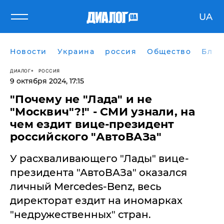
UA
Новости
Украина
россия
Общество
Блог
ДИАЛОГ
РОССИЯ
9 октября 2024, 17:15
"Почему не "Лада" и не
"Москвич"?!" - СМИ узнали, на
чем ездит вице-президент
российского "АвтоВАЗа"
​У расхваливающего "Лады" вице-
президента "АвтоВАЗа" оказался
личный Mercedes-Benz, весь
директорат ездит на иномарках
"недружественных" стран.