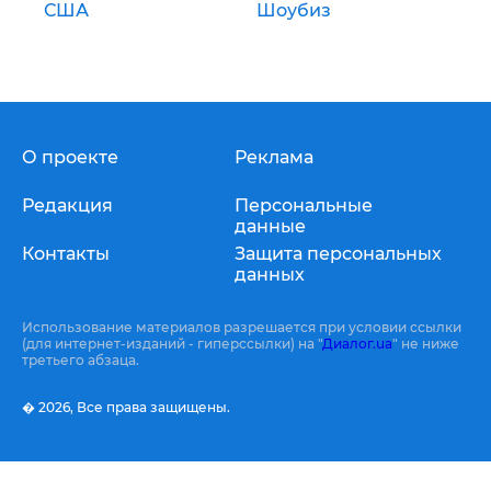
США
Шоубиз
О проекте
Реклама
Редакция
Персональные
данные
Контакты
Защита персональных
данных
Использование материалов разрешается при условии ссылки
(для интернет-изданий - гиперссылки) на "
Диалог.ua
" не ниже
третьего абзаца.
� 2026,
Все права защищены.