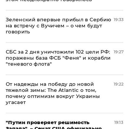
Зеленский впервые прибыл в Сербию
19:33
на встречу с Вучичем – о чем будут
говорить
СБС за 2 дня уничтожили 102 цели РФ:
19:27
поражены база ФСБ "Феня" и корабли
"теневого флота"
От надежды на победу до новой
19:22
тяжелой зимы: The Atlantic о том,
почему оптимизм вокруг Украины
угасает
"Путин проверяет решимость
19:13
Запада", – Сенат США официально