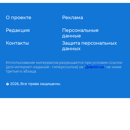
О проекте
Реклама
Редакция
Персональные
данные
Контакты
Защита персональных
данных
Использование материалов разрешается при условии ссылки
(для интернет-изданий - гиперссылки) на "
Диалог.ua
" не ниже
третьего абзаца.
� 2026,
Все права защищены.