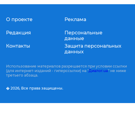
О проекте
Реклама
Редакция
Персональные
данные
Контакты
Защита персональных
данных
Использование материалов разрешается при условии ссылки
(для интернет-изданий - гиперссылки) на "
Диалог.ua
" не ниже
третьего абзаца.
� 2026,
Все права защищены.