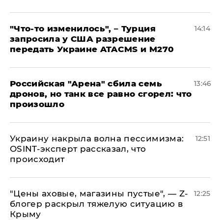
​"Что-то изменилось", – Турция
14:14
запросила у США разрешение
передать Украине ATACMS и M270
​Российская "Арена" сбила семь
13:46
дронов, но танк все равно сгорел: что
произошло
​Украину накрыла волна пессимизма:
12:51
OSINT-эксперт рассказал, что
происходит
​"Цены аховые, магазины пустые", — Z-
12:25
блогер раскрыл тяжелую ситуацию в
Крыму