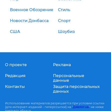
Военное Обозрение
Стиль
Новости Донбасса
Спорт
США
Шоубиз
О проекте
Реклама
Редакция
Персональные
данные
Контакты
Защита персональных
данных
Использование материалов разрешается при условии ссылки
(для интернет-изданий - гиперссылки) на "
Диалог.ua
" не ниже
третьего абзаца.