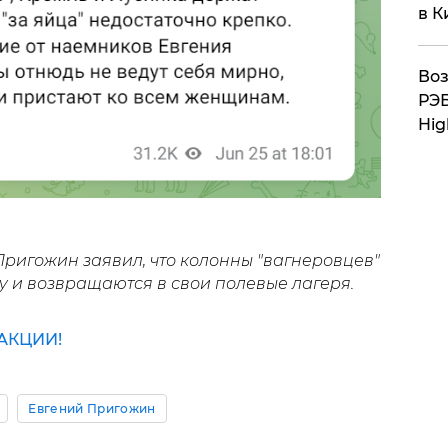
в К
Воз
РЭБ
Hig
ригожин заявил, что колонны "вагнеровцев"
у и возвращаются в свои полевые лагеря.
АКЦИИ!
Евгений Пригожин