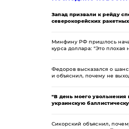
Запад призвали к рейду с
северокорейских ракетных
Минфину РФ пришлось начат
курса доллара: "Это плохая 
Федоров высказался о шанс
и объяснил, почему не выхо
​"В день моего увольнени
украинскую баллистическу
Сикорский объяснил, поче