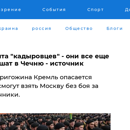
озрение
События
Спорт
Д
краина
россия
Общество
Блоги
та "кадыровцев" - они все еще
шат в Чечню - источник
Пригожина Кремль опасается
могут взять Москву без боя за
чники.