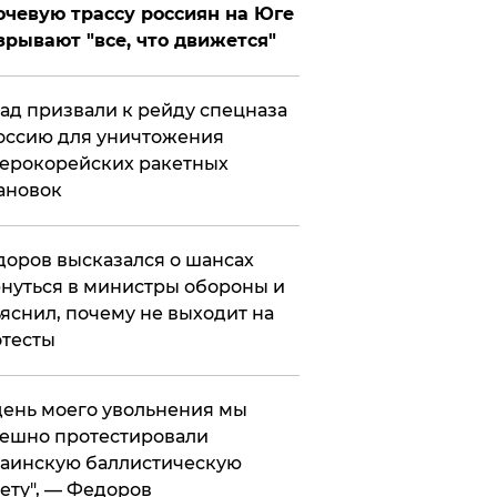
чевую трассу россиян на Юге
зрывают "все, что движется"
ад призвали к рейду спецназа
оссию для уничтожения
ерокорейских ракетных
ановок
оров высказался о шансах
нуться в министры обороны и
яснил, почему не выходит на
тесты
 день моего увольнения мы
ешно протестировали
аинскую баллистическую
ету", — Федоров