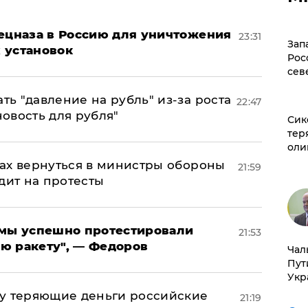
пецназа в Россию для уничтожения
23:31
Зап
 установок
Рос
сев
ь "давление на рубль" из-за роста
22:47
новость для рубля"
Сик
тер
оли
ах вернуться в министры обороны
21:59
дит на протесты
я мы успешно протестировали
21:53
ю ракету", — Федоров
Чал
Пут
Укр
му теряющие деньги российские
21:19