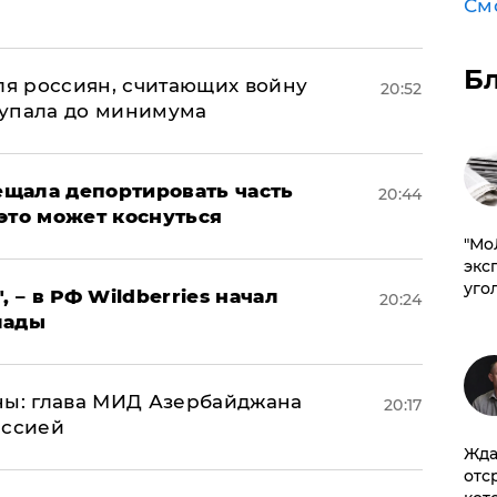
См
а
Б
оля россиян, считающих войну
20:52
 упала до минимума
щала депортировать часть
20:44
это может коснуться
​"М
эксп
уго
, – в РФ Wildberries начал
20:24
лады
ны: глава МИД Азербайджана
20:17
иссией
Жда
отс