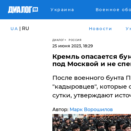
Украина
Военное об
| RU
UA
Новости
У
ДИАЛОГ
РОССИЯ
25 июня 2023, 18:29
Кремль опасается бун
под Москвой и не спе
После военного бунта 
"кадыровцев", которые с
сутки, утверждают исто
Автор:
Марк Ворошилов