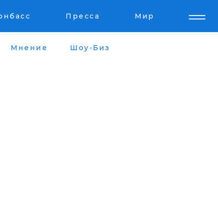
онбасс
Пресса
Мир
Мнение
Шоу-Биз