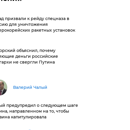
ад призвали к рейду спецназа в
сию для уничтожения
ерокорейских ракетных установок
орский объяснил, почему
яющие деньги российские
гархи не свергли Путина
Валерий Чалый
ый предупредил о следующем шаге
ина, направленном на то, чтобы
аина капитулировала