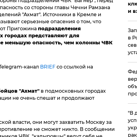
тороны подразделений ЧВК "Вагнер", перед
клю
пасность со стороны главы Чечни Рамзана
и в
елений "Ахмат". Источники в Кремле и
зывают серьезные опасения о том, что
 от Пригожина
подразделения
Зап
х городах представляют для
в Р
не меньшую опасность, чем колонны ЧВК
сев
уст
Telegram-канал
BRIEF
со ссылкой на
Фед
вер
объ
ойцов "Ахмат"
в подмосковных городах
про
ации не очень спешат и продолжают
​"В
усп
ой власти, они могут захватить Москву за
укр
опротивление не сможет никто. В сообщении
рак
емников ЧВК, "кадыровцы" ведут себя не