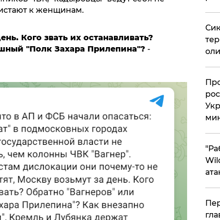
истают к женщинам.
Сик
день. Кого звать их останавливать?
тер
ешный "Полк Захара Прилепина"?
-
оли
​Пр
рос
Укр
ми
"Ра
Wil
ата
Пер
гла