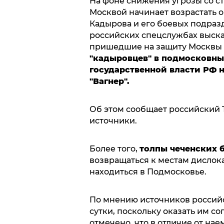
На фоне снижения угрозы со с
Москвой начинает возрастать о
Кадырова и его боевых подразд
российских спецслужбах выска
пришедшие на защиту Москвы
"кадыровцев" в подмосковны
государственной власти РФ 
"Вагнер".
Об этом сообщает российский 
источники.
Более того,
толпы чеченских б
возвращаться к местам дислок
находиться в Подмосковье.
По мнению источников российск
сутки, поскольку оказать им с
отмечено, что в отличие от на