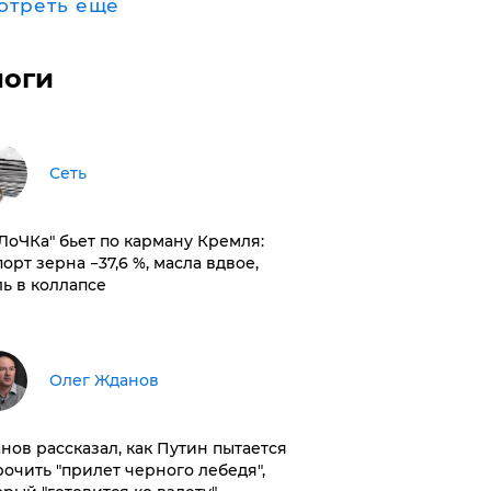
отреть ещё
логи
Сеть
оЛоЧКа" бьет по карману Кремля:
орт зерна −37,6 %, масла вдвое,
ль в коллапсе
Олег Жданов
нов рассказал, как Путин пытается
рочить "прилет черного лебедя",