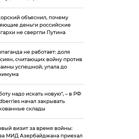
орский объяснил, почему
яющие деньги российские
гархи не свергли Путина
опаганда не работает: доля
сиян, считающих войну против
аины успешной, упала до
нимума
боту надо искать новую", – в РФ
dberries начал закрывать
кованные склады
вый визит за время войны:
ва МИД Азербайджана приехал