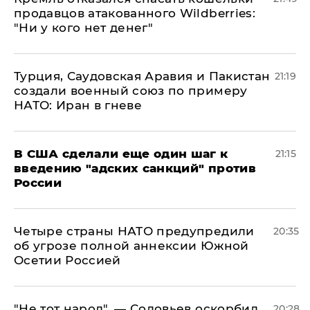
продавцов атакованного Wildberries:
"Ни у кого нет денег"
Турция, Саудовская Аравия и Пакистан
21:19
создали военный союз по примеру
НАТО: Иран в гневе
В США сделали еще один шаг к
21:15
введению "адских санкций" против
России
Четыре страны НАТО предупредили
20:35
об угрозе полной аннексии Южной
Осетии Россией
​"Не тот народ", — Соловьев оскорбил
20:28