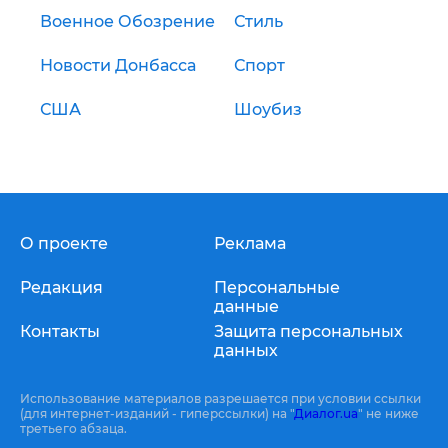
Военное Обозрение
Стиль
Новости Донбасса
Спорт
США
Шоубиз
О проекте
Реклама
Редакция
Персональные
данные
Контакты
Защита персональных
данных
Использование материалов разрешается при условии ссылки
(для интернет-изданий - гиперссылки) на "
Диалог.ua
" не ниже
третьего абзаца.