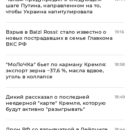
шаге Путина, направленном на то,
чтобы Украина капитулировала
Взрыв в Balzi Rossi: стало известно о
19:16
новых пострадавших в семье Главкома
ВКС РФ
​"МоЛоЧКа" бьет по карману Кремля:
18:58
экспорт зерна −37,6 %, масла вдвое,
уголь в коллапсе
Дикий рассказал о последней
18:49
неядерной "карте" Кремля, которую
будут активно "разыгрывать"
​Дрон РФ со взрывчаткой в Лейпциге
18:44