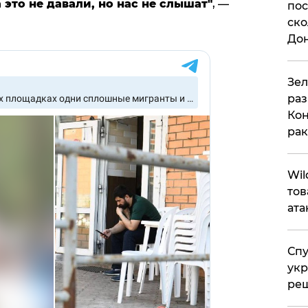
это не давали, но нас не слышат"
, —
пос
ско
До
​Зе
раз
Кон
рак
​Wi
тов
ата
Спу
укр
ре