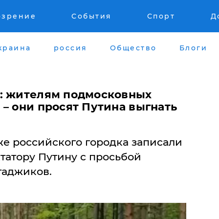
озрение
События
Спорт
Д
краина
россия
Общество
Блоги
: жителям подмосковных
– они просят Путина выгнать
же российского городка записали
татору Путину с просьбой
 таджиков.