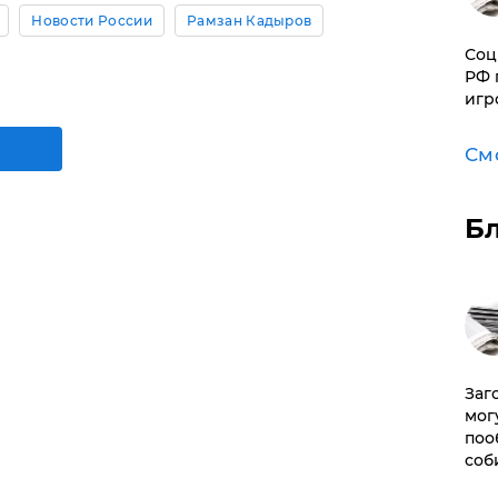
Новости России
Рамзан Кадыров
Соц
РФ 
игр
См
Б
Заг
мог
поо
соб