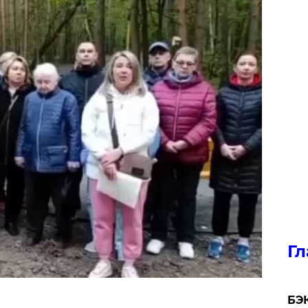
Гл
​БЭ