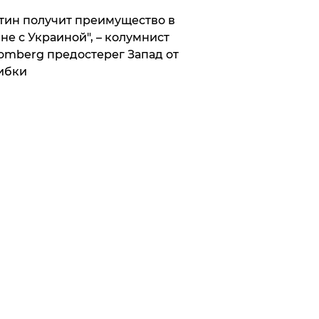
тин получит преимущество в
не с Украиной", – колумнист
omberg предостерег Запад от
ибки