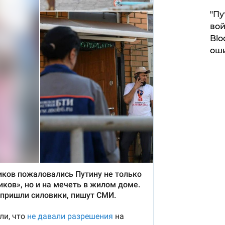
"Пу
вой
Blo
ош