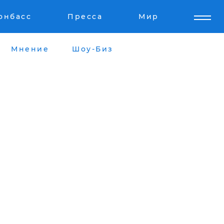
онбасс
Пресса
Мир
Мнение
Шоу-Биз