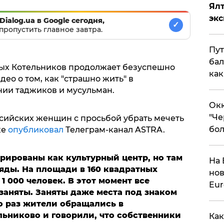
Ял
эк
Dialog.ua в Google сегодня,
✓
пропустить главное завтра.
Пут
бал
ых Котельников продолжает безуспешно
как
део о том, как "страшно жить" в
ии таджиков и мусульман.
Окк
"Че
сийских женщин с просьбой убрать мечеть
бол
ке
опубликовал
Телеграм-канал ASTRA.
рированы как культурный центр, но там
На 
яды. На площади в 160 квадратных
нов
1 000 человек. В этот момент все
Eu
заняты. Заняты даже места под знаком
о раз жители обращались в
ьниково и говорили, что собственники
Как