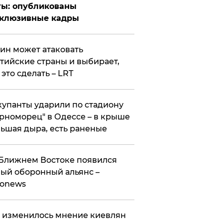
ты: опубликованы
склюзивные кадры
ин может атаковать
тийские страны и выбирает,
 это сделать – LRT
упанты ударили по стадиону
рноморец" в Одессе – в крыше
ьшая дыра, есть раненые
Ближнем Востоке появился
ый оборонный альянс –
ronews
 изменилось мнение киевлян