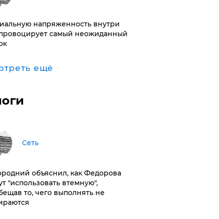
иальную напряженность внутри
провоцирует самый неожиданный
ок
отреть ещё
логи
Сеть
ородний объяснил, как Федорова
ут "использовать втемную",
бещав то, чего выполнять не
ираются