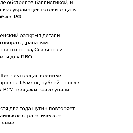
ле обстрелов баллистикой, и
лько украинцев готовы отдать
нбасс РФ
ленский раскрыл детали
говора с Драпатым:
стантиновка, Славянск и
еты для ПВО
ldberries продал военных
аров на 1,6 млрд рублей – после
к ВСУ продажи резко упали
стя два года Путин повторяет
аинское стратегическое
шение