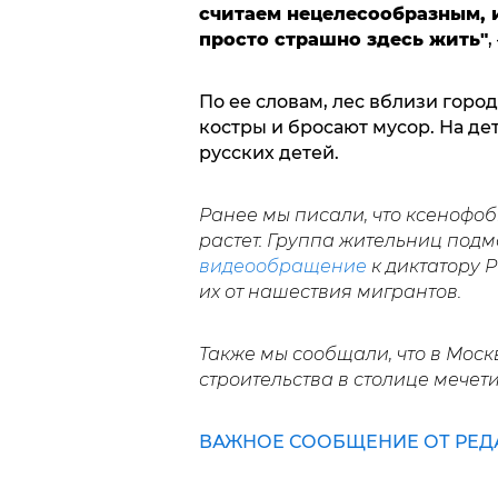
считаем нецелесообразным, 
просто страшно здесь жить"
,
По ее словам, лес вблизи горо
костры и бросают мусор. На де
русских детей.
Ранее мы писали, что ксенофо
растет. Группа жительниц под
видеообращение
к диктатору 
их от нашествия мигрантов.
Также мы сообщали, что в Мос
строительства в столице мечети
ВАЖНОЕ СООБЩЕНИЕ ОТ РЕД