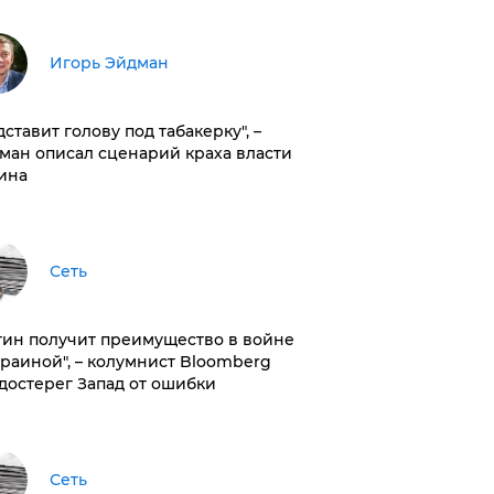
Игорь Эйдман
дставит голову под табакерку", –
ман описал сценарий краха власти
ина
Сеть
тин получит преимущество в войне
краиной", – колумнист Bloomberg
достерег Запад от ошибки
Сеть