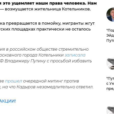
и это ущемляет наши права человека. Нам
 — возмущается жительница Котельников.
дка превращается в помойку, мигранты жгут
тских площадках практически не осталось
​"По
Эйд
Пут
бия в российском обществе стремительно
московного города Котельники
записала
РФ Владимиру Путину с просьбой избавить
"Пу
кве
прошел
очередной митинг против
с У
, на что Кадыров незамедлительно ответил.
пре
АКЦИИ!