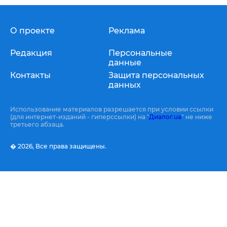
О проекте
Реклама
Редакция
Персональные
данные
Контакты
Защита персональных
данных
Использование материалов разрешается при условии ссылки
(для интернет-изданий - гиперссылки) на "
Диалог.ua
" не ниже
третьего абзаца.
� 2026,
Все права защищены.