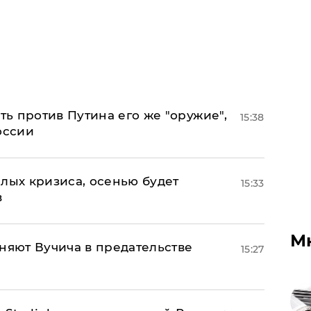
ь против Путина его же "оружие",
15:38
оссии
лых кризиса, осенью будет
15:33
в
М
няют Вучича в предательстве
15:27