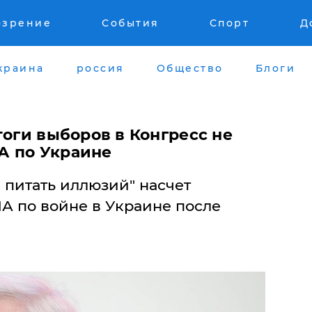
озрение
События
Спорт
Д
краина
россия
Общество
Блоги
тоги выборов в Конгресс не
А по Украине
 питать иллюзий" насчет
 по войне в Украине после