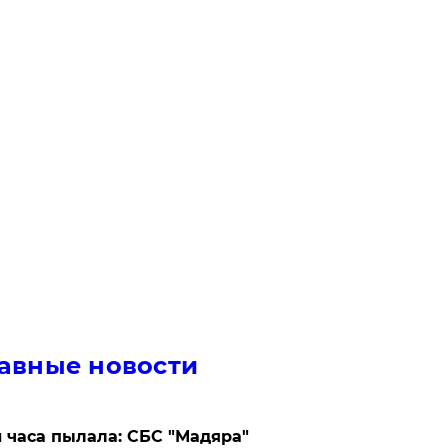
авные новости
 часа пылала: СБС "Мадяра"