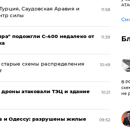
ATA
 Турция, Саудовская Аравия и
11:58
нтр силы
См
яра" подожгли С-400 недалеко от
Б
11:39
ка
н: старые схемы распределения
10:49
т
​В 
схе
: дроны атаковали ТЭЦ и здание
10:21
не 
ов и Одессу: разрушены жилые
09:52