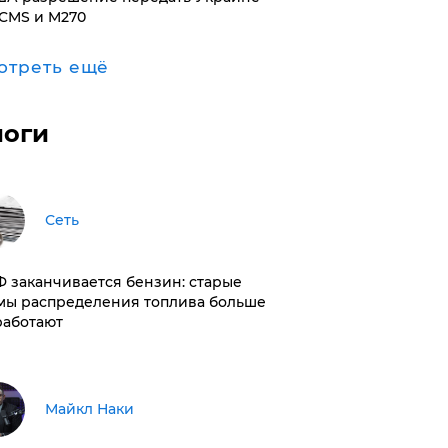
CMS и M270
отреть ещё
логи
Сеть
РФ заканчивается бензин: старые
мы распределения топлива больше
работают
Майкл Наки