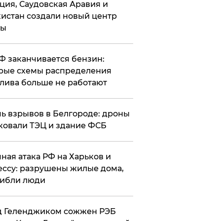
ция, Саудовская Аравия и
истан создали новый центр
лы
РФ заканчивается бензин:
рые схемы распределения
лива больше не работают
чь взрывов в Белгороде: дроны
ковали ТЭЦ и здание ФСБ
чная атака РФ на Харьков и
ссу: разрушены жилые дома,
ибли люди
д Геленджиком сожжен РЭБ