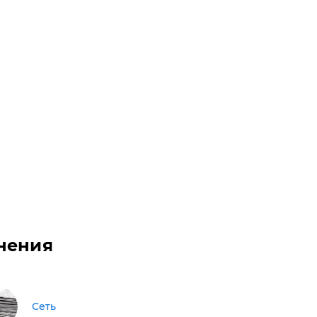
нения
Сеть