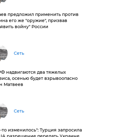
аев предложил применить против
ина его же "оружие", призвав
ъявить войну" России
Сеть
РФ надвигаются два тяжелых
зиса, осенью будет взрывоопасно
н Матвеев
Сеть
то-то изменилось": Турция запросила
ША разрешение передать Украине