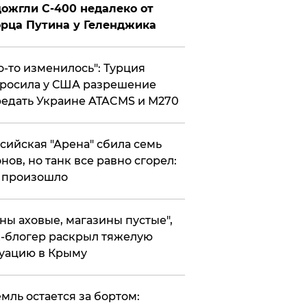
ожгли С-400 недалеко от
рца Путина у Геленджика
то-то изменилось": Турция
росила у США разрешение
едать Украине ATACMS и M270
ссийская "Арена" сбила семь
нов, но танк все равно сгорел:
 произошло
ены аховые, магазины пустые",
-блогер раскрыл тяжелую
уацию в Крыму
емль остается за бортом: