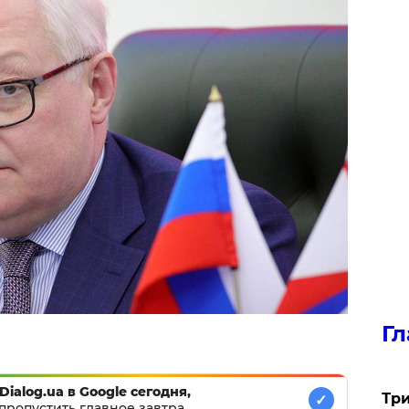
Гл
Dialog.ua в Google сегодня,
Три
✓
пропустить главное завтра.