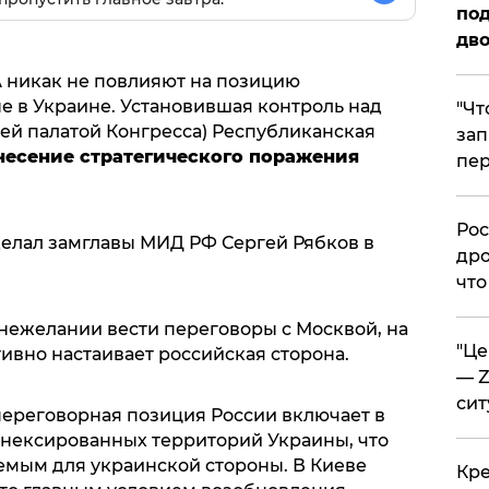
под
дво
 никак не повлияют на позицию
е в Украине. Установившая контроль над
​"Ч
ей палатой Конгресса) Республиканская
зап
несение стратегического поражения
пер
​Ро
елал замглавы МИД РФ Сергей Рябков в
дро
что
 нежелании вести переговоры с Москвой, на
​"Ц
ивно настаивает российская сторона.
— Z
сит
переговорная позиция России включает в
аннексированных территорий Украины, что
мым для украинской стороны. В Киеве
​Кр