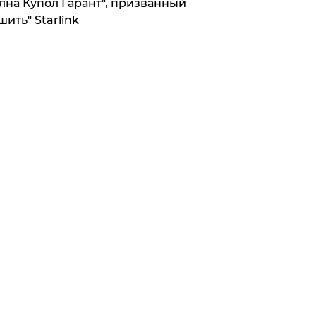
лна Купол Гарант", призванный
шить" Starlink