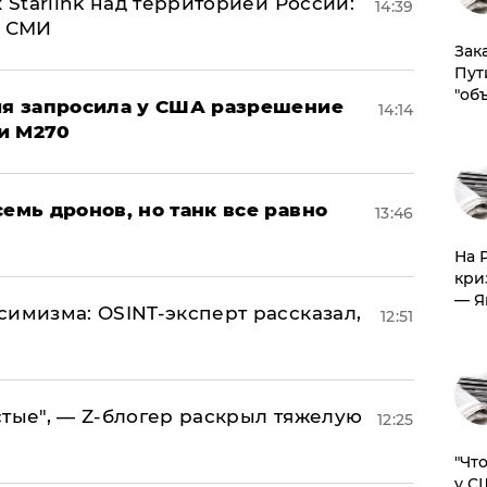
 Starlink над территорией России:
14:39
- СМИ
Зак
Пут
"об
ция запросила у США разрешение
14:14
и M270
семь дронов, но танк все равно
13:46
На 
кри
— Я
симизма: OSINT-эксперт рассказал,
12:51
стые", — Z-блогер раскрыл тяжелую
12:25
​"Ч
у С