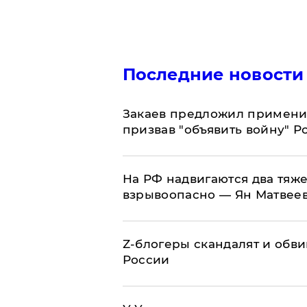
Последние новости
Закаев предложил применит
призвав "объявить войну" Р
На РФ надвигаются два тяже
взрывоопасно — Ян Матвее
Z-блогеры скандалят и обви
России