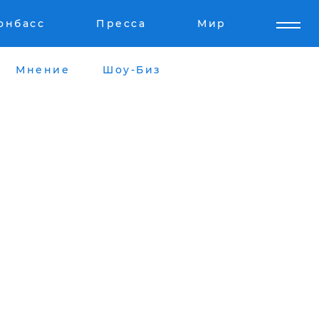
онбасс
Пресса
Мир
Мнение
Шоу-Биз