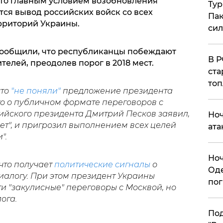
то главным условием возобновления
Тур
ся вывод российских войск со всех
Пак
рриторий Украины.
си
сообщили, что республиканцы побеждают
​В 
телей, преодолев порог в 2018 мест.
ста
топ
то
"не поняли"
предложение президента
о о публичном формате переговоров с
ийского президента Дмитрий Песков заявил,
​Но
ает", и пригрозил выполнением всех целей
ата
".
​Но
что получает
политические сигналы
о
Оде
иалогу. При этом президент Украины
пог
сти "закулисные" переговоры с Москвой, но
лога.
По