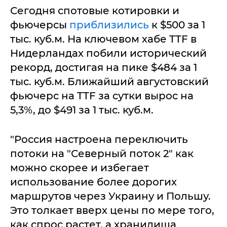
Сегодня спотовые котировки и
фьючерсы
приблизились
к $500 за 1
тыс. куб.м. На ключевом хабе TTF в
Нидерландах побили исторический
рекорд, достигая на пике $484 за 1
тыс. куб.м. Ближайший августовский
фьючерс на TTF за сутки вырос на
5,3%, до $491 за 1 тыс. куб.м.
"Россия настроена переключить
потоки на "Северный поток 2" как
можно скорее и избегает
использование более дорогих
маршрутов через Украину и Польшу.
Это толкает вверх цены по мере того,
как спрос растет, а хранилища