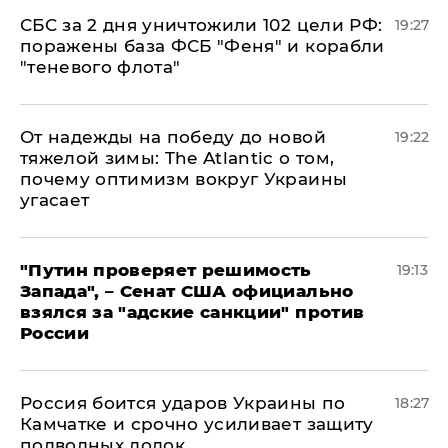
СБС за 2 дня уничтожили 102 цели РФ:
19:27
поражены база ФСБ "Феня" и корабли
"теневого флота"
От надежды на победу до новой
19:22
тяжелой зимы: The Atlantic о том,
почему оптимизм вокруг Украины
угасает
"Путин проверяет решимость
19:13
Запада", – Сенат США официально
взялся за "адские санкции" против
России
Россия боится ударов Украины по
18:27
Камчатке и срочно усиливает защиту
подводных лодок