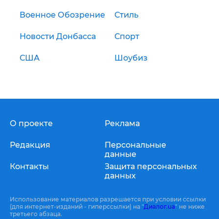
Военное Обозрение
Стиль
Новости Донбасса
Спорт
США
Шоубиз
О проекте
Реклама
Редакция
Персональные
данные
Контакты
Защита персональных
данных
Использование материалов разрешается при условии ссылки
(для интернет-изданий - гиперссылки) на "
Диалог.ua
" не ниже
третьего абзаца.