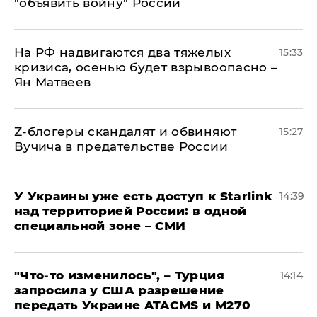
"объявить войну" России
На РФ надвигаются два тяжелых
15:33
кризиса, осенью будет взрывоопасно –
Ян Матвеев
Z-блогеры скандалят и обвиняют
15:27
Вучича в предательстве России
У Украины уже есть доступ к Starlink
14:39
над территорией России: в одной
специальной зоне – СМИ
​"Что-то изменилось", – Турция
14:14
запросила у США разрешение
передать Украине ATACMS и M270