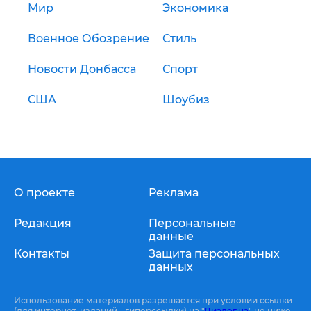
Мир
Экономика
Военное Обозрение
Стиль
Новости Донбасса
Спорт
США
Шоубиз
О проекте
Реклама
Редакция
Персональные
данные
Контакты
Защита персональных
данных
Использование материалов разрешается при условии ссылки
(для интернет-изданий - гиперссылки) на "
Диалог.ua
" не ниже