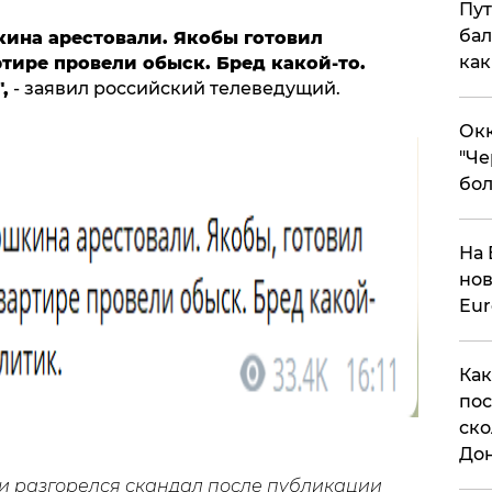
Пут
бал
кина арестовали. Якобы готовил
как
тире провели обыск. Бред какой-то.
,
- заявил российский телеведущий.
Окк
"Че
бол
На 
нов
Eu
Как
пос
ско
До
ии разгорелся скандал после публикации