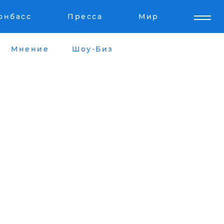
онбасс
Пресса
Мир
Мнение
Шоу-Биз