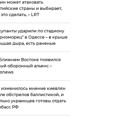
ин может атаковать
тийские страны и выбирает,
 это сделать, – LRT
упанты ударили по стадиону
рноморец" в Одессе – в крыше
ьшая дыра, есть раненые
Ближнем Востоке появился
ый оборонный альянс –
ronews
 изменилось мнение киевлян
ле обстрелов баллистикой, и
лько украинцев готовы отдать
нбасс РФ