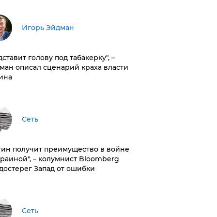
Игорь Эйдман
дставит голову под табакерку", –
ман описал сценарий краха власти
ина
Сеть
тин получит преимущество в войне
краиной", – колумнист Bloomberg
достерег Запад от ошибки
Сеть