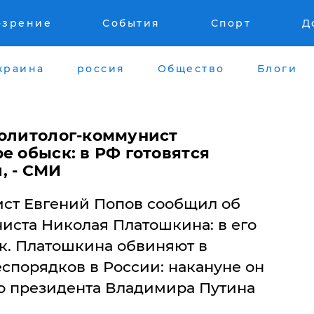
озрение
События
Спорт
Д
краина
россия
Общество
Блоги
политолог-коммунист
е обыск: в РФ готовятся
, - СМИ
ист Евгений Попов сообщил об
иста Николая Платошкина: в его
к. Платошкина обвиняют в
спорядков в России: накануне он
о президента Владимира Путина