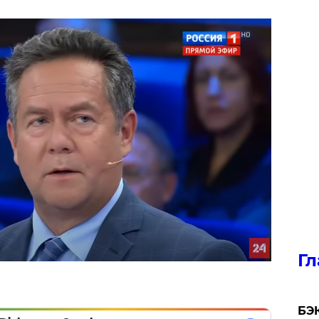
Гл
​БЭ