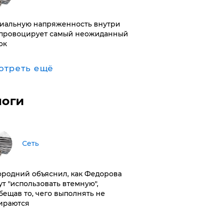
иальную напряженность внутри
провоцирует самый неожиданный
ок
отреть ещё
логи
Сеть
ородний объяснил, как Федорова
ут "использовать втемную",
бещав то, чего выполнять не
ираются