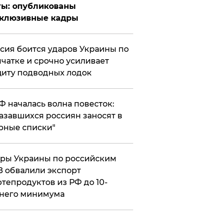
ты: опубликованы
склюзивные кадры
сия боится ударов Украины по
чатке и срочно усиливает
иту подводных лодок
РФ началась волна повесток:
азавшихся россиян заносят в
рные списки"
ры Украины по российским
 обвалили экспорт
тепродуктов из РФ до 10-
него минимума