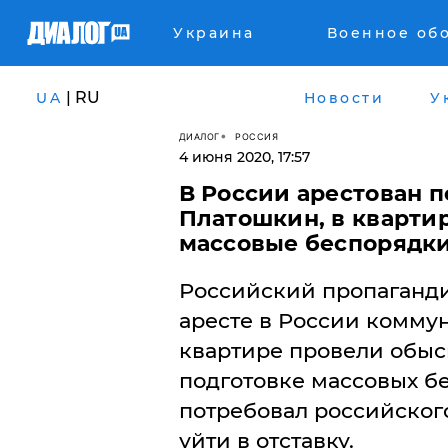
Украина
Военное об
| RU
UA
Новости
У
ДИАЛОГ
РОССИЯ
4 июня 2020, 17:57
В России арестован 
Платошкин, в квартир
массовые беспорядки
​Российский пропаганд
аресте в России коммун
квартире провели обыс
подготовке массовых бе
потребовал российског
уйти в отставку.