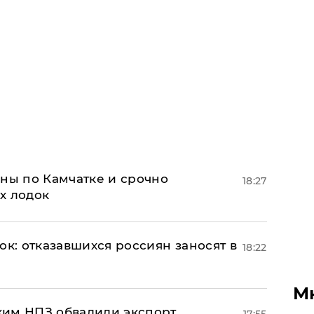
ины по Камчатке и срочно
18:27
х лодок
ок: отказавшихся россиян заносят в
18:22
М
ким НПЗ обвалили экспорт
17:55