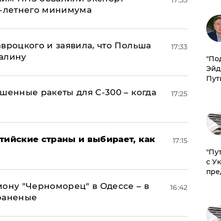
0-летнего минимума
авроцкого и заявила, что Польша
17:33
алину
​"По
Эйд
Пут
шенные ракеты для С-300 – когда
17:25
тийские страны и выбирает, как
17:15
"Пу
с У
пре
иону "Черноморец" в Одессе – в
16:42
раненые