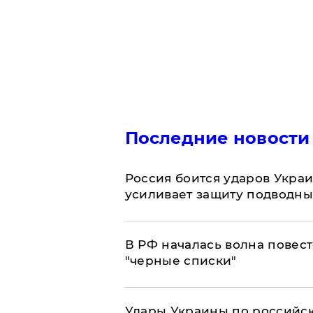
Последние новости
Россия боится ударов Укра
усиливает защиту подводны
​В РФ началась волна повест
"черные списки"
Удары Украины по российс