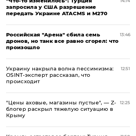
​"Что-то изменилось": Турция
14:14
запросила у США разрешение
передать Украине ATACMS и M270
​Российская "Арена" сбила семь
13:46
дронов, но танк все равно сгорел: что
произошло
​Украину накрыла волна пессимизма:
12:51
OSINT-эксперт рассказал, что
происходит
​"Цены аховые, магазины пустые", — Z-
12:25
блогер раскрыл тяжелую ситуацию в
Крыму