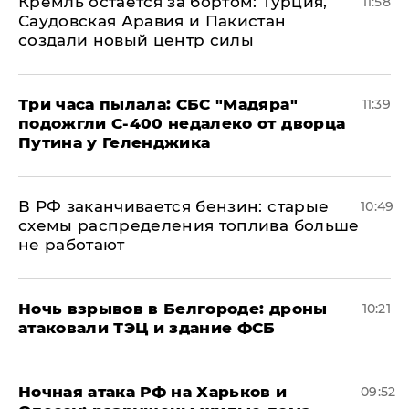
​Кремль остается за бортом: Турция,
11:58
Саудовская Аравия и Пакистан
создали новый центр силы
Три часа пылала: СБС "Мадяра"
11:39
подожгли С-400 недалеко от дворца
Путина у Геленджика
​В РФ заканчивается бензин: старые
10:49
схемы распределения топлива больше
не работают
​Ночь взрывов в Белгороде: дроны
10:21
атаковали ТЭЦ и здание ФСБ
​Ночная атака РФ на Харьков и
09:52