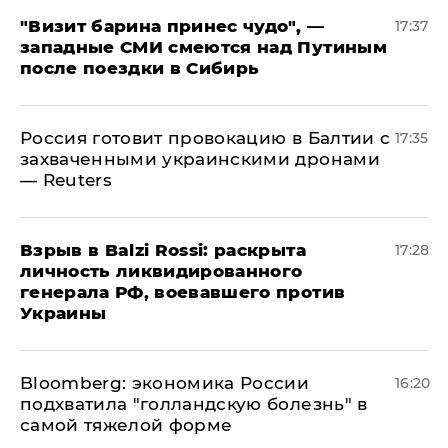
"Визит барина принес чудо", —
17:37
западные СМИ смеются над Путиным
после поездки в Сибирь
​Россия готовит провокацию в Балтии с
17:35
захваченными украинскими дронами
— Reuters
​Взрыв в Balzi Rossi: раскрыта
17:28
личность ликвидированного
генерала РФ, воевавшего против
Украины
Bloomberg: экономика России
16:20
подхватила "голландскую болезнь" в
самой тяжелой форме