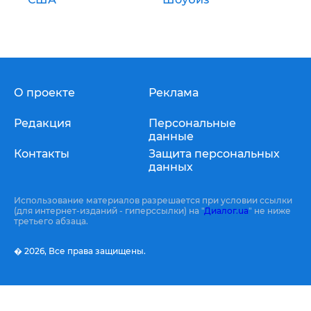
О проекте
Реклама
Редакция
Персональные
данные
Контакты
Защита персональных
данных
Использование материалов разрешается при условии ссылки
(для интернет-изданий - гиперссылки) на "
Диалог.ua
" не ниже
третьего абзаца.
� 2026,
Все права защищены.