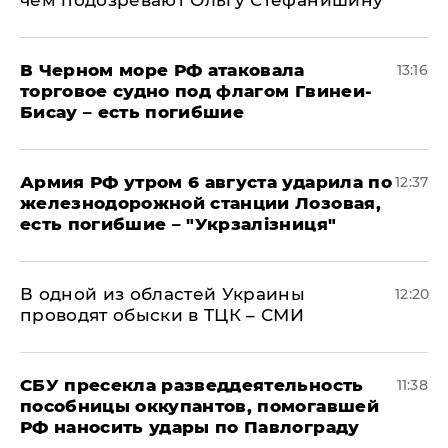
чем подозревают Ольгу Стефанишину
В Черном море РФ атаковала
13:16
торговое судно под флагом Гвинеи-
Бисау – есть погибшие
Армия РФ утром 6 августа ударила по
12:37
железнодорожной станции Лозовая,
есть погибшие – "Укрзалізниця"
В одной из областей Украины
12:20
проводят обыски в ТЦК – СМИ
СБУ пресекла разведдеятельность
11:38
пособницы оккупантов, помогавшей
РФ наносить удары по Павлограду