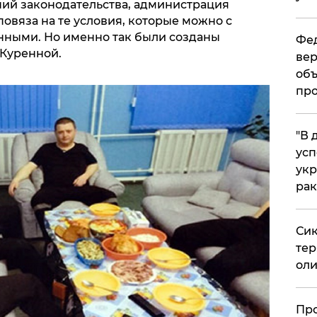
ий законодательства, администрация
овяза на те условия, которые можно с
нными. Но именно так были созданы
Фед
 Куренной.
вер
объ
про
​"В
усп
укр
рак
Сик
тер
оли
​Пр