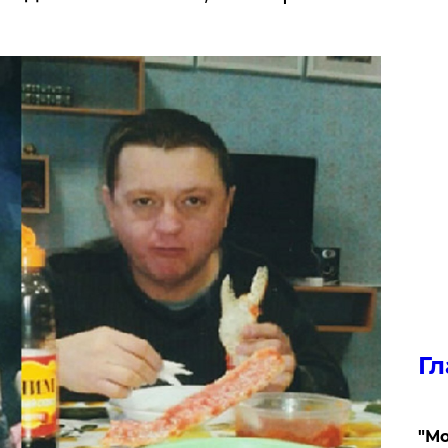
Гл
"Мо