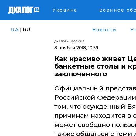
Украина
Военное об
| RU
UA
Новости
У
ДИАЛОГ
РОССИЯ
8 ноября 2018, 10:39
Как красиво живет Ц
банкетные столы и к
заключенного
Официальный представ
Российской Федерации 
том, что осужденный Вя
причинам находится в 
может свободно пользо
также общаться с теми