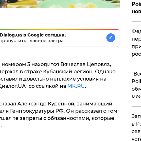
Poi
нов
Фед
Dialog.ua в Google сегодня,
✓
пер
пропустить главное завтра.
при
рос
 номером 3 находится Вячеслав Цеповяз,
держал в страхе Кубанский регион. Однако
​"В
оставили довольно неплохие условия на
Pol
Диалог.UA" со ссылкой на
MK.RU
.
об
ме
ассказал Александр Куренной, занимающий
ля Генпрокуратуры РФ. Он рассказал о том,
Зап
рушал те запреты с обязанностями, которые
в Р
.
сев
уст