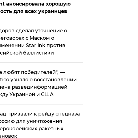
nt анонсировала хорошую
ость для всех украинцев
оров сделал уточнение о
еговорах с Маском о
менении Starlink против
сийской баллистики
се любят победителей", —
itico узнало о восстановлении
мена развединформацией
жду Украиной и США
ад призвали к рейду спецназа
оссию для уничтожения
ерокорейских ракетных
ановок