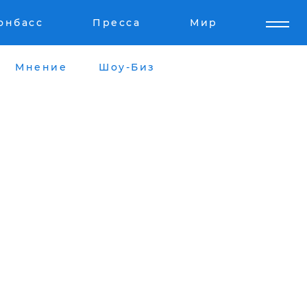
онбасс
Пресса
Мир
Мнение
Шоу-Биз