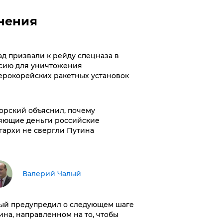
нения
ад призвали к рейду спецназа в
сию для уничтожения
ерокорейских ракетных установок
орский объяснил, почему
яющие деньги российские
гархи не свергли Путина
Валерий Чалый
ый предупредил о следующем шаге
ина, направленном на то, чтобы