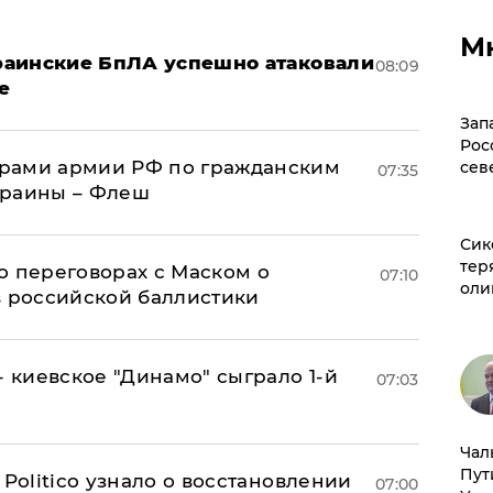
М
краинские БпЛА успешно атаковали
08:09
е
Зап
Рос
рами армии РФ по гражданским
сев
07:35
краины – Флеш
Сик
тер
о переговорах с Маском о
07:10
оли
в российской баллистики
- киевское "Динамо" сыграло 1-й
07:03
Чал
Пут
 Politico узнало о восстановлении
07:00