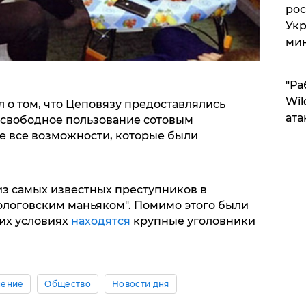
рос
Укр
ми
"Ра
Wil
л о том, что Цеповязу предоставлялись
ата
 свободное пользование сотовым
не все возможности, которые были
из самых известных преступников в
ологовским маньяком". Помимо этого были
ких условиях
находятся
крупные уголовники
ение
Общество
Новости дня