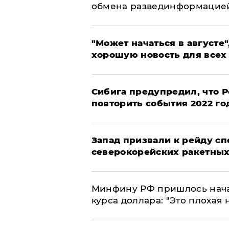
обмена развединформацие
"Может начаться в августе",
хорошую новость для всех
Сибига предупредил, что Р
повторить события 2022 го
Запад призвали к рейду с
северокорейских ракетных
Минфину РФ пришлось начат
курса доллара: "Это плохая 