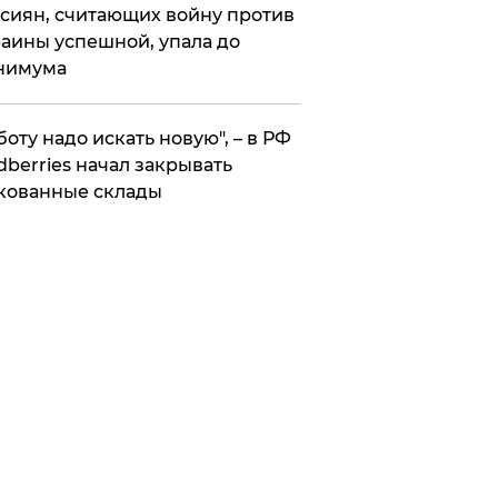
сиян, считающих войну против
аины успешной, упала до
нимума
боту надо искать новую", – в РФ
dberries начал закрывать
кованные склады