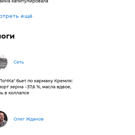
аина капитулировала
отреть ещё
логи
Сеть
оЛоЧКа" бьет по карману Кремля:
орт зерна −37,6 %, масла вдвое,
ль в коллапсе
Олег Жданов