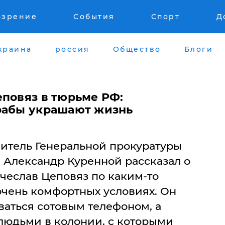
озрение
События
Спорт
Д
краина
россия
Общество
Блоги
еповяз в тюрьме РФ:
рабы украшают жизнь
итель Генеральной прокуратуры
Александр Куренной рассказал о
чеслав Цеповяз по каким-то
очень комфортных условиях. Он
ваться сотовым телефоном, а
 людьми в колонии, с которыми