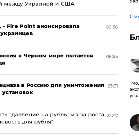
Укр
й между Украиной и США
См
 - Fire Point анонсировала
06:56
 украинцев
Б
оссия в Черном море пытается
06:55
да
​"М
пецназа в Россию для уничтожения
23:31
эксп
 установок
уго
ь "давление на рубль" из-за роста
22:47
новость для рубля"