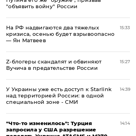
"объявить войну" России
На РФ надвигаются два тяжелых
15:33
кризиса, осенью будет взрывоопасно
— Ян Матвеев
Z-блогеры скандалят и обвиняют
15:27
Вучича в предательстве России
У Украины уже есть доступ к Starlink
14:39
над территорией России: в одной
специальной зоне - СМИ
​"Что-то изменилось": Турция
14:14
запросила у США разрешение
передать Украине ATACMS и M270