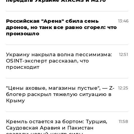
​Российская "Арена" сбила семь
13:46
дронов, но танк все равно сгорел: что
произошло
​Украину накрыла волна пессимизма:
12:51
OSINT-эксперт рассказал, что
происходит
​"Цены аховые, магазины пустые", — Z-
12:25
блогер раскрыл тяжелую ситуацию в
Крыму
​Кремль остается за бортом: Турция,
11:58
Саудовская Аравия и Пакистан
создали новый центр силы