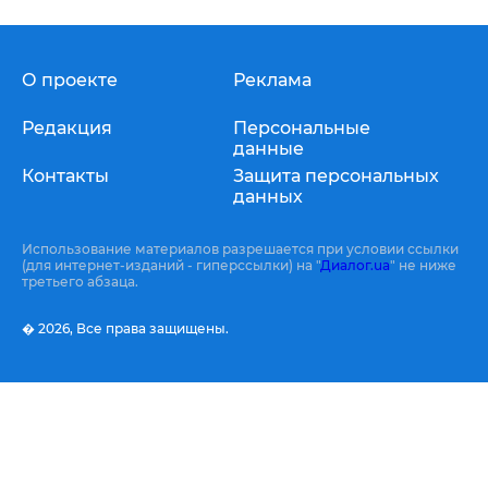
О проекте
Реклама
Редакция
Персональные
данные
Контакты
Защита персональных
данных
Использование материалов разрешается при условии ссылки
(для интернет-изданий - гиперссылки) на "
Диалог.ua
" не ниже
третьего абзаца.
� 2026,
Все права защищены.