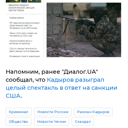
Напомним, ранее "Диалог.UA"
сообщал, что
Кадыров разыграл
целый спектакль в ответ на санкции
США
.
Криминал
Новости России
Рамзан Кадыров
Общество
Новости Чечни
Скандал